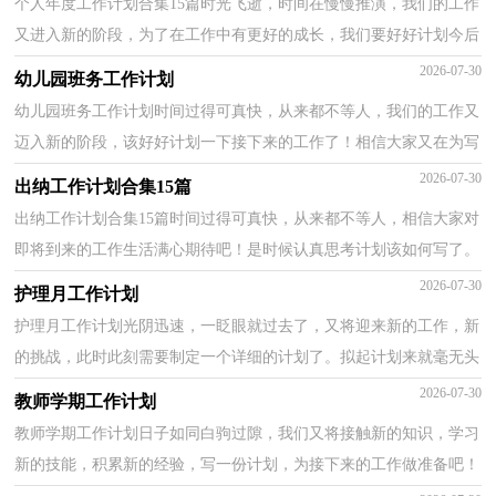
个人年度工作计划合集15篇时光飞逝，时间在慢慢推演，我们的工作
又进入新的阶段，为了在工作中有更好的成长，我们要好好计划今后
的学习，制定一份计划了。拟起计划来就毫无头绪？下面是...
2026-07-30
幼儿园班务工作计划
幼儿园班务工作计划时间过得可真快，从来都不等人，我们的工作又
迈入新的阶段，该好好计划一下接下来的工作了！相信大家又在为写
计划犯愁了？下面是小编帮大家整理的幼儿园班务工作计...
2026-07-30
出纳工作计划合集15篇
出纳工作计划合集15篇时间过得可真快，从来都不等人，相信大家对
即将到来的工作生活满心期待吧！是时候认真思考计划该如何写了。
计划怎么写才不会流于形式呢？以下是小编收集整理的...
2026-07-30
护理月工作计划
护理月工作计划光阴迅速，一眨眼就过去了，又将迎来新的工作，新
的挑战，此时此刻需要制定一个详细的计划了。拟起计划来就毫无头
绪？以下是小编精心整理的护理月工作计划，希望能够帮助...
2026-07-30
教师学期工作计划
教师学期工作计划日子如同白驹过隙，我们又将接触新的知识，学习
新的技能，积累新的经验，写一份计划，为接下来的工作做准备吧！
那么我们该怎么去写计划呢？下面是小编为大家整理的教师学...