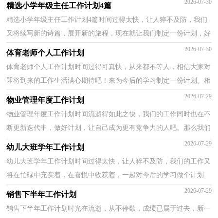
2026-07-30
精选小学年级主任工作计划4篇
精选小学年级主任工作计划4篇时间过得太快，让人猝不及防，我们
又将续写新的诗篇，展开新的旅程，现在就让我们制定一份计划，好
好地规划一下吧。好的计划都具备一些什么特点呢？下面是...
2026-07-30
体育老师个人工作计划
体育老师个人工作计划时间过得可真快，从来都不等人，相信大家对
即将到来的工作生活满心期待吧！来为今后的学习制定一份计划。相
信大家又在为写计划犯愁了吧？以下是小编整理的体育...
2026-07-29
物业管理年度工作计划
物业管理年度工作计划时间流逝得如此之快，我们的工作同时也在不
断更新迭代中，做好计划，让自己成为更有竞争力的人吧。那么我们
该怎么去写计划呢？下面是小编精心整理的物业管理年...
2026-07-29
幼儿大班学年工作计划
幼儿大班学年工作计划时间过得太快，让人猝不及防，我们的工作又
将在忙碌中充实着，在喜悦中收获着，一起对今后的学习做个计划
吧。你所接触过的计划都是什么样子的呢？下面是小编精心...
2026-07-29
销售下半年工作计划
销售下半年工作计划时光在流逝，从不停歇，成绩已属于过去，新一