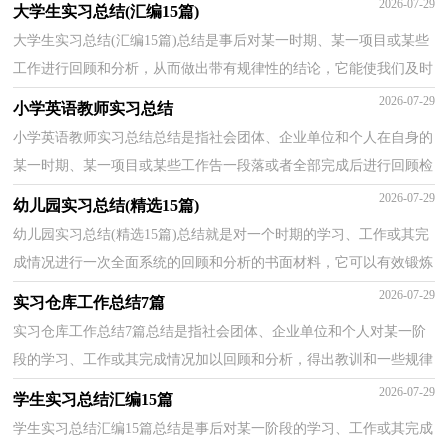
2026-07-29
大学生实习总结(汇编15篇)
大学生实习总结(汇编15篇)总结是事后对某一时期、某一项目或某些
工作进行回顾和分析，从而做出带有规律性的结论，它能使我们及时
找出错误并改正，为此我们要做好回顾，写好总结。但...
2026-07-29
小学英语教师实习总结
小学英语教师实习总结总结是指社会团体、企业单位和个人在自身的
某一时期、某一项目或某些工作告一段落或者全部完成后进行回顾检
查、分析评价，从而肯定成绩，得到经验，找出差距...
2026-07-29
幼儿园实习总结(精选15篇)
幼儿园实习总结(精选15篇)总结就是对一个时期的学习、工作或其完
成情况进行一次全面系统的回顾和分析的书面材料，它可以有效锻炼
我们的语言组织能力，让我们一起来学习写总结吧...
2026-07-29
实习仓库工作总结7篇
实习仓库工作总结7篇总结是指社会团体、企业单位和个人对某一阶
段的学习、工作或其完成情况加以回顾和分析，得出教训和一些规律
性认识的一种书面材料，它可使零星的、肤浅的、...
2026-07-29
学生实习总结汇编15篇
学生实习总结汇编15篇总结是事后对某一阶段的学习、工作或其完成