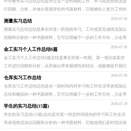
中学教学实习总结总结是对过去一定时期的工作、学习或思想情况进
行回顾、分析，并做出客观评价的书面材料，它能够给人努力工作的
动力，因此我们需要回头归纳，写一份总结了。你想知...
2026-07-30
测量实习总结
测量实习总结总结是事后对某一阶段的学习、工作或其完成情况加以
回顾和分析的一种书面材料，它可以明确下一步的工作方向，少走弯
路，少犯错误，提高工作效益，不如静下心来好好写写总...
2026-07-30
金工实习个人工作总结6篇
金工实习个人工作总结6篇总结是事后对某一时期、某一项目或某些
工作进行回顾和分析，从而做出带有规律性的结论，他能够提升我们
的书面表达能力，不如我们来制定一份总结吧。那么...
2026-07-30
仓库实习工作总结
仓库实习工作总结总结是在一段时间内对学习和工作生活等表现加以
总结和概括的一种书面材料，它可以明确下一步的工作方向，少走弯
路，少犯错误，提高工作效益，为此我们要做好回顾，写好...
2026-07-29
学生的实习总结(15篇)
学生的实习总结(15篇)总结是对某一特定时间段内的学习和工作生活
等表现情况加以回顾和分析的一种书面材料，它能使我们及时找出错
误并改正，我想我们需要写一份总结了吧。那么总...