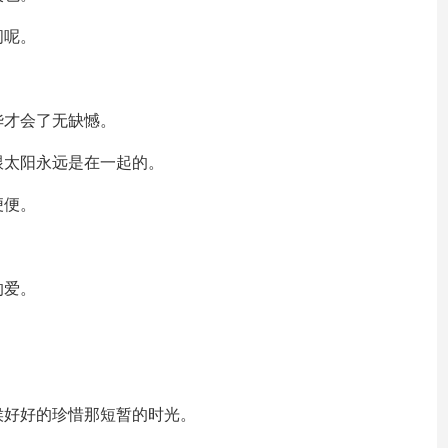
间呢。
华才会了无缺憾。
跟太阳永远是在一起的。
便便。
。
的爱。
侯好好的珍惜那短暂的时光。