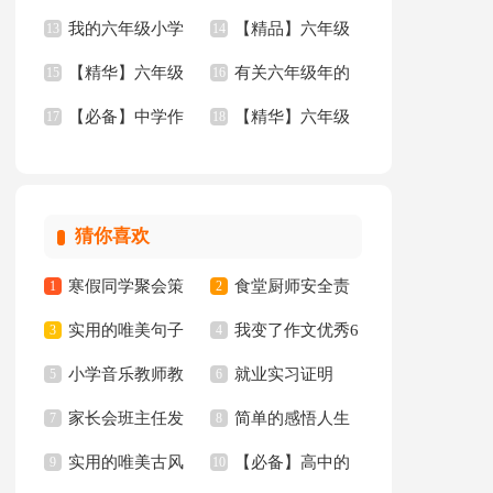
我的六年级小学
【精品】六年级
作文300字汇编8篇
13
小学生作文锦集八篇
14
集八篇
【精华】六年级
有关六年级年的
作文集合7篇
15
的作文集锦5篇
16
【必备】中学作
【精华】六年级
作文300字汇总8篇
17
作文300字锦集7篇
18
文锦集六篇
作文300字汇总6篇
猜你喜欢
寒假同学聚会策
食堂厨师安全责
1
2
实用的唯美句子
我变了作文优秀6
划书
3
任书
4
小学音乐教师教
就业实习证明
65条
5
篇
6
家长会班主任发
简单的感悟人生
学心得
7
8
实用的唯美古风
【必备】高中的
言稿集合15篇
9
的格言集锦94条
10