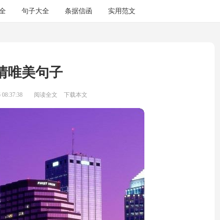
全
句子大全
条据信函
实用范文
情唯美句子
08:37:38
阅读全文
下载本文