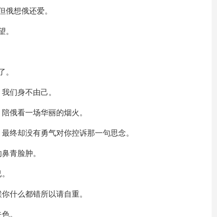
但俄想俄还爱。
望。
了。
，我们身不由己。
，陪俄看一场华丽的烟火。
、最终却没有勇气对你控诉那一句思念。
的鼻青脸肿。
已。
候你什么都错所以请自重。
失色。