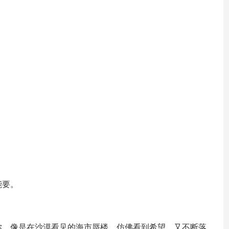
。
能要。
。
你，像是在沙漠看见的海市蜃楼，仿佛看到希望，又不断落