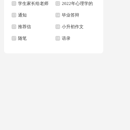
学生家长给老师
2022年心理学的
句子合集36句
11
作文集合八篇
12
通知
毕业答辩
的感谢信合集6篇
13
语录
14
推荐信
小升初作文
15
16
随笔
语录
17
18