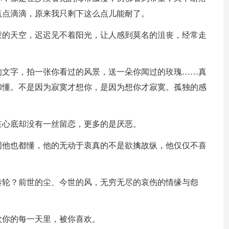
点点滴滴，原来我只剩下这么点儿能耐了。
蒙的天空，迟迟见不着阳光，让人感到莫名的沮丧，经常走
的文字，拍一张你看过的风景，送一朵你闻过的玫瑰……真
和懂。不是因为寂寞才想你，是因为想你才寂寞。孤独的感
在心底却没有一丝留恋，更多的是厌恶。
词他也都懂，他的无动于衷真的不是欲擒故纵，他仅仅不喜
转轮？前世的尘、今世的风，无穷无尽的哀伤的情缘与怨
欢你的每一天里，被你喜欢。