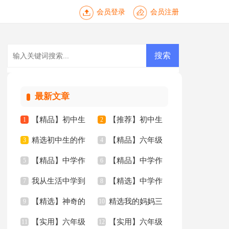
会员登录
会员注册
最新文章
【精品】初中生
【推荐】初中生
1
2
精选初中生的作
【精品】六年级
作文合集十篇
3
的作文三篇
4
【精品】中学作
【精品】中学作
文四篇
5
年的作文3篇
6
我从生活中学到
【精选】中学作
文400字九篇
7
文汇总九篇
8
【精选】神奇的
精选我的妈妈三
了语文作文(15篇)
9
文600字合集8篇
10
【实用】六年级
【实用】六年级
三年级作文300字锦
11
年级作文锦集四篇
12