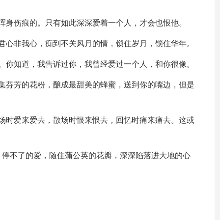
，浑身伤痕的。只有如此深深爱着一个人，才会也恨他。
锁君心非我心，痴到不关风月的情，锁住岁月，锁住华年。
了。你知道，我告诉过你，我曾经爱过一个人，和你很像。
采集芬芳的花粉，酿成最甜美的蜂蜜，送到你的嘴边，但是
开场时爱来爱去，散场时恨来恨去，回忆时痛来痛去。这或
，停不了的爱，随住蒲公英的花瓣，深深陷落进大地的心
。