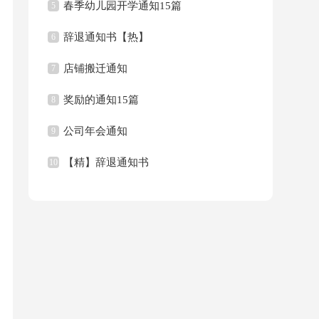
春季幼儿园开学通知15篇
5
辞退通知书【热】
6
店铺搬迁通知
7
奖励的通知15篇
8
公司年会通知
9
【精】辞退通知书
10