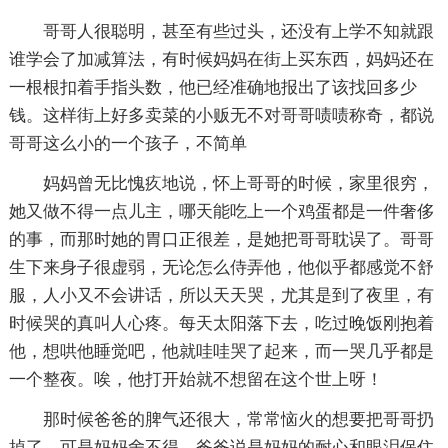
哥哥人很聪明，甚至有些过头，还没有上学不知就跟
谁学会了加减算法，有时候妈妈在街上买东西，妈妈还在
一根根扣着手指头数，他已经准确地报出了该找回多少
钱。这样街上好多卖菜的小贩无不对哥哥啧啧称奇，都说
哥哥这么小的一个孩子，不简单
妈妈曾无比愧疚地说，怀上哥哥的时候，家里很穷，
她又做不得一点儿主，哪天能吃上一个鸡蛋都是一件奢侈
的事，而那时她的胃口正很差，是她把哥哥耽误了。哥哥
生下来身子很虚弱，无论怎么侍弄他，他似乎都感觉不舒
服，人小又不会讲话，所以天天哭，尤其是到了夜里，有
时候哭的真叫人心疼。每天太阳落下去，吃过晚饭刚抱着
他，想哄他睡觉吧，他就哇哇哭了起来，而一哭几乎都是
一个整夜。唉，他打开始就不想留在这个世上呀！
那时候爸爸的脾气还很大，常常恼火的想要把哥哥扔
掉了，可是妈妈舍不得。爸爸说是妈妈的耐心和眼泪保住