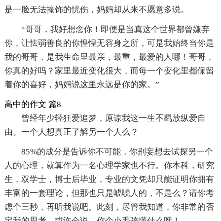
是一脸无法掩饰的忧伤，妈妈却从来不愿意多说。
“哥哥，我好想念你！即便是当真这个世界都曾嫌弃
你，让怯弱善良的你惶惶无容身之所，可是我始终当你是
我的哥哥，是我生命里最亲，最重，最爱的人哪！哥哥，
你真的好吗？家里最近变化很大，而每一个变化里都保留
着你的喜好，妈妈说这里永远是你的家。”
高中的作文 篇8
曾经年少轻狂爱追梦，原谅我这一生不羁放纵爱自
由。一个人想真正了解另一个人么？
85%的成分是告诉你不可能，你别妄想去试探另一个
人的心理，就算作为一名心理学家也不行。你本科，研究
生，双学士，博士后毕业，专业的文凭却只能证明你拥有
丰富的一套理论，但那也只是唬唬人的，不是么？请你考
虑个三秒，再听我说吧。此刻，尽管我知道，你非常的否
定我的思考，或许会说，你个小毛孩懂什么呀！