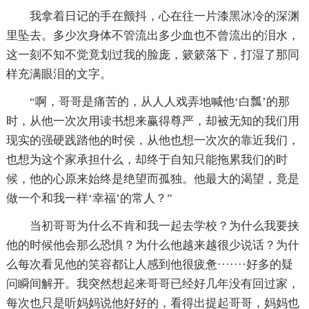
我拿着日记的手在颤抖，心在往一片漆黑冰冷的深渊
里坠去。多少次身体不管流出多少血也不曾流出的泪水，
这一刻不知不觉竟划过我的脸庞，簌簌落下，打湿了那同
样充满眼泪的文字。
“啊，哥哥是痛苦的，从人人戏弄地喊他‘白瓢’的那
时，从他一次次用读书想来赢得尊严，却被无知的我们用
现实的强硬践踏他的时侯，从他也想一次次的靠近我们，
也想为这个家承担什么，却终于自知只能拖累我们的时
候，他的心原来始终是绝望而孤独。他最大的渴望，竟是
做一个和我一样‘幸福’的常人？”
当初哥哥为什么不肯和我一起去学校？为什么我要挟
他的时候他会那么恐惧？为什么他越来越很少说话？为什
么每次看见他的笑容都让人感到他很疲惫·······好多的疑
问瞬间解开。我突然想起来哥哥已经好几年没有回过家，
每次也只是听妈妈说他好好的，看得出提起哥哥，妈妈也