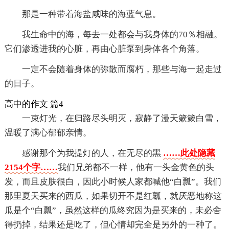
那是一种带着海盐咸味的海蓝气息。
我生命中的海，每去一处都会与我身体的70％相融。
它们渗透进我的心脏，再由心脏泵到身体各个角落。
一定不会随着身体的弥散而腐朽，那些与海一起走过
的日子。
高中的作文 篇4
一束灯光，在归路尽头明灭，寂静了漫天簌簌白雪，
温暖了满心郁郁亲情。
感谢那个为我提灯的人，在无尽的黑
……此处隐藏
2154个字……
我们兄弟都不一样，他有一头金黄色的头
发，而且皮肤很白，因此小时候人家都喊他“白瓢”。我们
那里夏天买来的西瓜，如果切开不是红瓤，就厌恶地称这
瓜是个“白瓢”，虽然这样的瓜终究因为是买来的，未必舍
得扔掉，结果还是吃了，但心情却完全是另外的一种了。