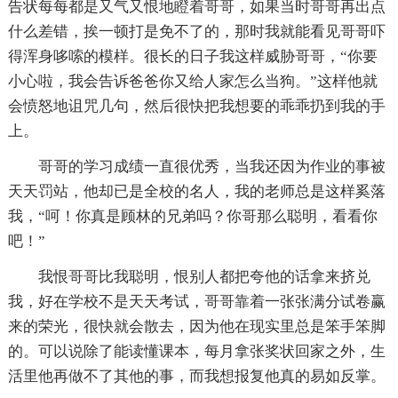
告状每每都是又气又恨地瞪着哥哥，如果当时哥哥再出点
什么差错，挨一顿打是免不了的，那时我就能看见哥哥吓
得浑身哆嗦的模样。很长的日子我这样威胁哥哥，“你要
小心啦，我会告诉爸爸你又给人家怎么当狗。”这样他就
会愤怒地诅咒几句，然后很快把我想要的乖乖扔到我的手
上。
哥哥的学习成绩一直很优秀，当我还因为作业的事被
天天罚站，他却已是全校的名人，我的老师总是这样奚落
我，“呵！你真是顾林的兄弟吗？你哥那么聪明，看看你
吧！”
我恨哥哥比我聪明，恨别人都把夸他的话拿来挤兑
我，好在学校不是天天考试，哥哥靠着一张张满分试卷赢
来的荣光，很快就会散去，因为他在现实里总是笨手笨脚
的。可以说除了能读懂课本，每月拿张奖状回家之外，生
活里他再做不了其他的事，而我想报复他真的易如反掌。