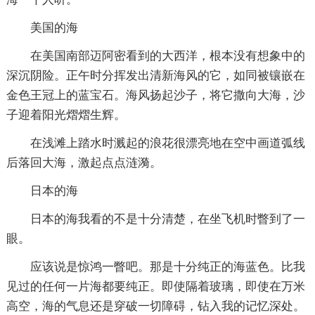
美国的海
在美国南部迈阿密看到的大西洋，根本没有想象中的
深沉阴险。正午时分挥发出清新海风的它，如同被镶嵌在
金色王冠上的蓝宝石。海风扬起沙子，将它撒向大海，沙
子迎着阳光熠熠生辉。
在浅滩上踏水时溅起的浪花很漂亮地在空中画道弧线
后落回大海，激起点点涟漪。
日本的海
日本的海我看的不是十分清楚，在坐飞机时瞥到了一
眼。
应该说是惊鸿一瞥吧。那是十分纯正的海蓝色。比我
见过的任何一片海都要纯正。即使隔着玻璃，即使在万米
高空，海的气息还是穿破一切障碍，钻入我的记忆深处。