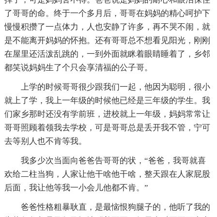
了哥哥的命。终于一个多月后，哥哥在妈妈的精心呵护下
慢慢积攒了一点体力，人也安静了许多，再不哭不闹，就
是不能离开妈妈的怀抱。还有哥哥总不想看见阳光，刚刚
在屋里还活泼乱跳的，一到外面就眯着眼睛睡着了，乡邻
都笑说妈妈生了个只会享清福的公子哥。
上学的时候哥哥很少跟我们一起，他因为聪明，很小
就上了学，我上一年级的时候他已经是三年级的学生。我
们家乡那时还没有学前班，进校就上一年级，妈妈常常让
哥哥照顾着领我去学校，可是哥哥总是丢开我不管，宁可
去等别人也不肯等我。
我多少次当面向爸爸告哥哥的状，“爸爸，我哥就喜
欢给二柱当狗，人家让他干啥他干啥，整天跟在人家屁股
后面，我让他等我一小会儿他都不肯。”
爸爸性格粗暴耿直，是最恼恨狗腿子的，他听了我的