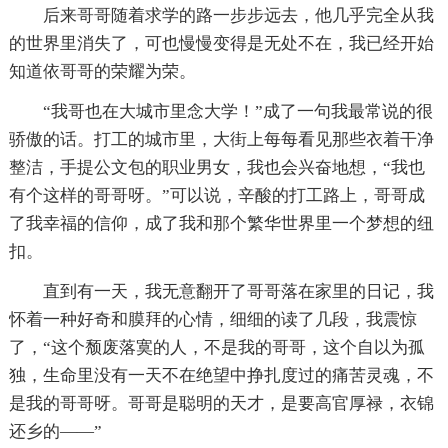
后来哥哥随着求学的路一步步远去，他几乎完全从我
的世界里消失了，可也慢慢变得是无处不在，我已经开始
知道依哥哥的荣耀为荣。
“我哥也在大城市里念大学！”成了一句我最常说的很
骄傲的话。打工的城市里，大街上每每看见那些衣着干净
整洁，手提公文包的职业男女，我也会兴奋地想，“我也
有个这样的哥哥呀。”可以说，辛酸的打工路上，哥哥成
了我幸福的信仰，成了我和那个繁华世界里一个梦想的纽
扣。
直到有一天，我无意翻开了哥哥落在家里的日记，我
怀着一种好奇和膜拜的心情，细细的读了几段，我震惊
了，“这个颓废落寞的人，不是我的哥哥，这个自以为孤
独，生命里没有一天不在绝望中挣扎度过的痛苦灵魂，不
是我的哥哥呀。哥哥是聪明的天才，是要高官厚禄，衣锦
还乡的——”