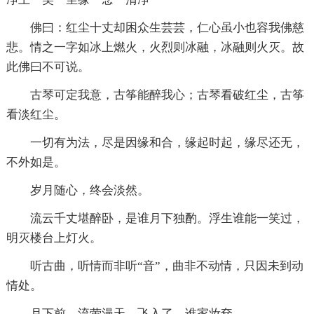
佛曰：红尘十丈却困众生芸芸，仁心虽小也容我佛慈
悲。情之一字如冰上燃火，火烈则冰融，冰融则火灭。故
此佛曰不可说。
古琴可定我意，古筝能醉我心；古琴看破红尘，古筝
看淡红尘。
一切有为法，尽是因缘和合，缘起时起，缘尽还无，
不外如是。
岁月随心，终会淡然。
流云千丈堪醉卧，是谁月下独酌。浮生谁能一笑过，
明灭楼台上灯火。
听古曲，听情而非听“音”，曲非不动情，只因未到动
情处。
月下前，流萤漫天，飞入了，谁家妆奁。