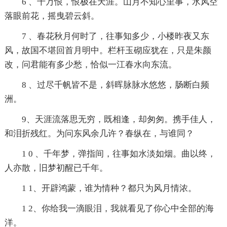
6 、千万恨，恨极在天涯。山月不知心里事，水风空
落眼前花，摇曳碧云斜。
7 、春花秋月何时了，往事知多少，小楼昨夜又东
风，故国不堪回首月明中。栏杆玉砌应犹在，只是朱颜
改，问君能有多少愁，恰似一江春水向东流。
8 、过尽千帆皆不是，斜晖脉脉水悠悠，肠断白频
洲。
9、天涯流落思无穷，既相逢，却匆匆。携手佳人，
和泪折残红。为问东风余几许？春纵在，与谁同？
1 0 、千年梦，弹指间，往事如水淡如烟。曲以终，
人亦散，旧梦初醒已千年。
1 1、开辟鸿蒙，谁为情种？都只为风月情浓。
1 2、你给我一滴眼泪，我就看见了你心中全部的海
洋。