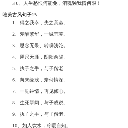
3 0、人生愁恨何能免，消魂独我情何限！
唯美古风句子15
1、得之我幸，失之我命。
2、梦醒繁华，一城荒芜。
3、思念无果、转瞬滂沱。
4、咫尺天涯，阴阳两隔。
5、执子之手，与子偕老
6、向来缘浅，奈何情深。
7、一见钟情，再见倾心。
8、生死挈阔，与子成说。
9、执子之手，与子偕老。
10、如人饮水，冷暖自知。