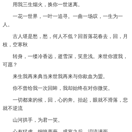
用我三生烟火，换你一世迷离。
一花一世界，一叶一追寻。一曲一场叹，一生为一
人。
古人堪是愁，愁，何人不低？回首落花春去，回，月
枝，空寒秋
转身，一缕冷香远，逝雪深，笑意浅。来世你渡我，
可愿？
来生我再来典当来世我再来与你歃血为盟。
你不曾给我一次回眸，我却始终在对你微笑。
一切都束的候，回，心的奔。抬起，眼就不滑落，悲
就不逆流
山河拱手，为君一笑。
心有猛虎，细嗅蔷薇。盛宴之后，泪流满面。