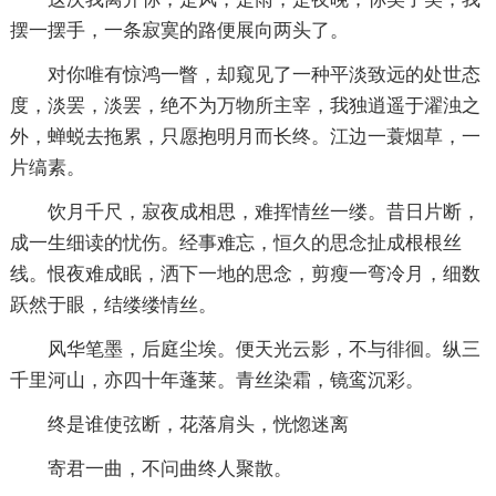
摆一摆手，一条寂寞的路便展向两头了。
对你唯有惊鸿一瞥，却窥见了一种平淡致远的处世态
度，淡罢，淡罢，绝不为万物所主宰，我独逍遥于濯浊之
外，蝉蜕去拖累，只愿抱明月而长终。江边一蓑烟草，一
片缟素。
饮月千尺，寂夜成相思，难挥情丝一缕。昔日片断，
成一生细读的忧伤。经事难忘，恒久的思念扯成根根丝
线。恨夜难成眠，洒下一地的思念，剪瘦一弯冷月，细数
跃然于眼，结缕缕情丝。
风华笔墨，后庭尘埃。便天光云影，不与徘徊。纵三
千里河山，亦四十年蓬莱。青丝染霜，镜鸾沉彩。
终是谁使弦断，花落肩头，恍惚迷离
寄君一曲，不问曲终人聚散。