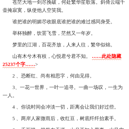
苍茫大地一剑尽挽破，何处繁华笙歌落。斜倚云端千
壶掩寂寞，纵使他人空笑我。
谁把谁的明媚尽收眼底谁把谁的难过感同身受。
举杯独醉，饮罢飞雪，茫然又一年岁。
梦里的江湖，百花齐放，人来人往，繁华似锦。
山有木兮木有枝，心悦君兮君不知。
……此处隐藏
25237个字……
>
2 、恐断红、尚有相思字，何由见得。
3、一花一世界，一叶一追寻。一曲一场叹，一生为
一人。
4 、你说时间会冲淡一切，距离会让我们好过些。
5 、两岸人家微雨后，收红豆，树底纤纤抬素手。