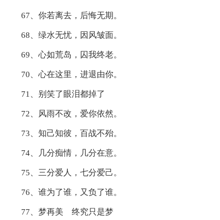
67、你若离去，后悔无期。
68、绿水无忧，因风皱面。
69、心如荒岛，囚我终老。
70、心在这里，进退由你。
71、别笑了眼泪都掉了
72、风雨不改，爱你依然。
73、知己知彼，百战不殆。
74、几分痴情，几分在意。
75、三分爱人，七分爱己。
76、谁为了谁，又负了谁。
77、梦再美ゞ终究只是梦