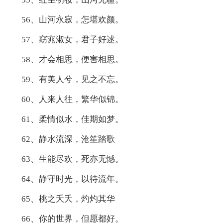
56、山河永寂，怎堪欢颜。
57、窈宨淑女，君子好逑。
58、才会相思，便害相思。
59、有美人兮，见之不忘。
60、人来人往，繁华似锦。
61、柔情似水，佳期如梦。
62、静水流深，沧笙踏歌
63、生能尽欢，死亦无憾。
64、静守时光，以待流年。
65、桃之夭夭，灼灼其华
66、你的世界，但愿都好。