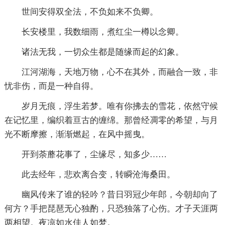
世间安得双全法，不负如来不负卿。
长安楼里，我数细雨，煮红尘一樽以念卿。
诸法无我，一切众生都是随缘而起的幻象。
江河湖海，天地万物，心不在其外，而融合一致，非
忧非伤，而是一种自得。
岁月无痕，浮生若梦。唯有你拂去的雪花，依然守候
在记忆里，编织着亘古的缠绵。那曾经凋零的希望，与月
光不断摩擦，渐渐燃起，在风中摇曳。
开到荼蘼花事了，尘缘尽，知多少……
此去经年，悲欢离合变，转瞬沧海桑田。
幽风传来了谁的轻吟？昔日羽冠少年郎，今朝却向了
何方？手把琵琶无心独酌，只恐独落了心伤。才子天涯两
两相望。夜凉如水佳人如梦。