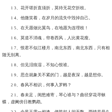
1 3、花开堪折直须折，莫待无花空折枝。
1 4、他微笑着，在岁月的流失中毁掉自己。
1 5、在天愿做比翼鸟，在地愿为连理枝！
1 6、莫道不消魂，帘卷西风，人比黄花瘦。
1 7、恨君不似江楼月，南北东西，南北东西，只有相
随无别离。
1 8、但见泪痕湿，不知心恨谁。
1 9、思念就象关不紧的门，越是夜深，越是想你。
2 0、春风不相识，何事入罗帏？
2 1、春未足，闺愁难寄，琴心谁与？曲径穿花寻蛱
蝶，虚阑傍日教鹦鹉。
2 2、金凤玉露一相逢，便胜却人间无数。两情若是久