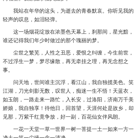
我站在年华的这头，为逝去的青春默哀。你听见我的
轻声的叹息，如泪轻弹。
这一场烟花绽放在浓墨色天幕上，刹那间，星光黯，
谁还记得我们年少时做过的那个瑰丽的梦。
尘世之繁芜，人性之丑恶，爱恨之纠缠，今生前世，
不过浮生一梦，梦尽缘散，再无牵挂之理，再无念想之
事。
问天地，世间谁主沉浮，看江山，我自独揽美色。笑
江湖，刀光剑影无数，叹世人，痴迷一生不悟！天蓝衣，
如玉朗，一路走来一路忙，入长安，过洛阳，济南万千美
娇娘，我自独享！待他日，回首望，天涯何处是故乡，却
见那，万紫千红竟争放，好一副，百花仙女伴风朗。
一花一天堂一草一世界一树一菩提一土一如来一方一
净土一笑一尘缘一念一清净