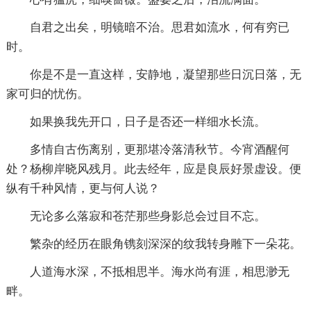
自君之出矣，明镜暗不治。思君如流水，何有穷已
时。
你是不是一直这样，安静地，凝望那些日沉日落，无
家可归的忧伤。
如果换我先开口，日子是否还一样细水长流。
多情自古伤离别，更那堪冷落清秋节。今宵酒醒何
处？杨柳岸晓风残月。此去经年，应是良辰好景虚设。便
纵有千种风情，更与何人说？
无论多么落寂和苍茫那些身影总会过目不忘。
繁杂的经历在眼角镌刻深深的纹我转身雕下一朵花。
人道海水深，不抵相思半。海水尚有涯，相思渺无
畔。