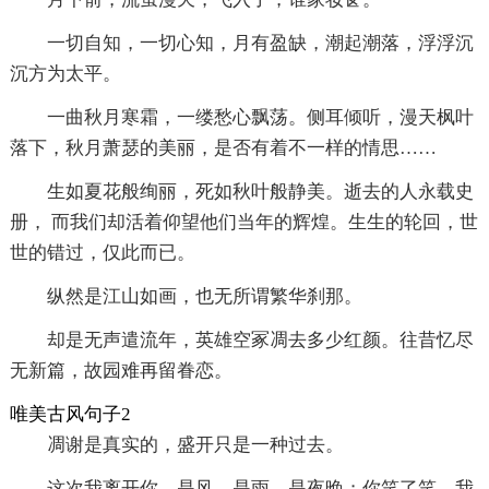
一切自知，一切心知，月有盈缺，潮起潮落，浮浮沉
沉方为太平。
一曲秋月寒霜，一缕愁心飘荡。侧耳倾听，漫天枫叶
落下，秋月萧瑟的美丽，是否有着不一样的情思……
生如夏花般绚丽，死如秋叶般静美。逝去的人永载史
册， 而我们却活着仰望他们当年的辉煌。生生的轮回，世
世的错过，仅此而已。
纵然是江山如画，也无所谓繁华刹那。
却是无声遣流年，英雄空冢凋去多少红颜。往昔忆尽
无新篇，故园难再留眷恋。
唯美古风句子2
凋谢是真实的，盛开只是一种过去。
这次我离开你，是风，是雨，是夜晚；你笑了笑，我