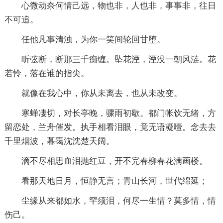
心微动奈何情己远，物也非，人也非，事事非，往日
不可追。
任他凡事清浊，为你一笑间轮回甘堕。
听弦断，断那三千痴缠。坠花湮，湮没一朝风涟。花
若怜，落在谁的指尖。
就像在我心中，你从未离去，也从未改变。
寒蝉凄切，对长亭晚，骤雨初歇。都门帐饮无绪，方
留恋处，兰舟催发。执手相看泪眼，竟无语凝噎。念去去
千里烟波，暮霭沈沈楚天阔。
滴不尽相思血泪抛红豆，开不完春柳春花满画楼。
看那天地日月，恒静无言；青山长河，世代绵延；
尘缘从来都如水，罕须泪，何尽一生情？莫多情，情
伤己。