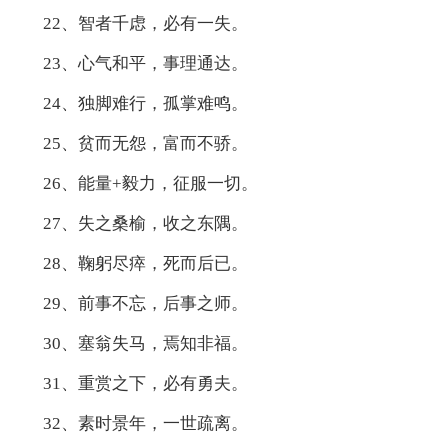
22、智者千虑，必有一失。
23、心气和平，事理通达。
24、独脚难行，孤掌难鸣。
25、贫而无怨，富而不骄。
26、能量+毅力，征服一切。
27、失之桑榆，收之东隅。
28、鞠躬尽瘁，死而后已。
29、前事不忘，后事之师。
30、塞翁失马，焉知非福。
31、重赏之下，必有勇夫。
32、素时景年，一世疏离。