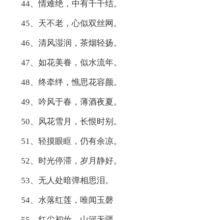
44、情难绝，中有千千结。
45、天不老，心似双丝网。
46、清风湿润，茶烟轻扬。
47、如花美眷，似水流年。
48、终牵绊，憔思花容颜。
49、吟风于春，薄酒夜夏。
50、风花雪月，长恨时别。
51、轻摸眼眶，仍有余凉。
52、时光停滞，岁月静好。
53、无人处暗弹相思泪。
54、水落红莲，唯闻玉磬
55、红尘初妆，山河无疆。