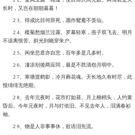
长时，又岂在朝朝暮暮！
2 3、得成比目何辞死，愿作鸳鸯不羡仙。
2 4、槛菊愁烟兰泣露。罗幕轻寒，燕子双飞去。明月
不谙离恨苦。斜光到晓穿朱户。
2 5、闲坐悲君亦自悲，百年多是几多时。
2 6、凄凉别後两应同，最是不胜清怨月明中。
2 7、寒塘渡鹤影，冷月葬花魂。天长地久有时尽，此
恨绵绵无绝期。
2 8、去年元夜时，花市灯如昼。月上柳梢头，人约黄
昏后。今年元夜时，月与灯依旧。不见去年人，泪满春衫
袖。
2 9、物是人非事事休，欲语泪先流。