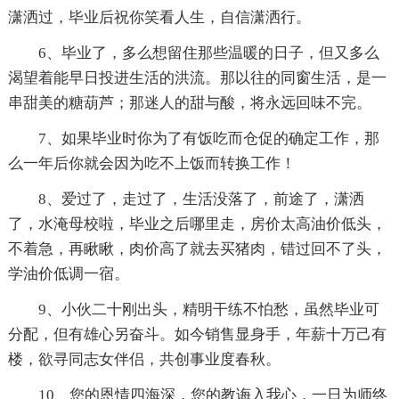
潇洒过，毕业后祝你笑看人生，自信潇洒行。
6、毕业了，多么想留住那些温暖的日子，但又多么
渴望着能早日投进生活的洪流。那以往的同窗生活，是一
串甜美的糖葫芦；那迷人的甜与酸，将永远回味不完。
7、如果毕业时你为了有饭吃而仓促的确定工作，那
么一年后你就会因为吃不上饭而转换工作！
8、爱过了，走过了，生活没落了，前途了，潇洒
了，水淹母校啦，毕业之后哪里走，房价太高油价低头，
不着急，再瞅瞅，肉价高了就去买猪肉，错过回不了头，
学油价低调一宿。
9、小伙二十刚出头，精明干练不怕愁，虽然毕业可
分配，但有雄心另奋斗。如今销售显身手，年薪十万己有
楼，欲寻同志女伴侣，共创事业度春秋。
10、您的恩情四海深，您的教诲入我心，一日为师终