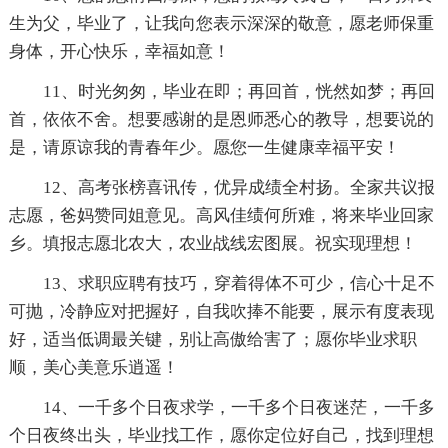
生为父，毕业了，让我向您表示深深的敬意，愿老师保重
身体，开心快乐，幸福如意！
11、时光匆匆，毕业在即；再回首，恍然如梦；再回
首，依依不舍。想要感谢的是恩师悉心的教导，想要说的
是，请原谅我的青春年少。愿您一生健康幸福平安！
12、高考张榜喜讯传，优异成绩全村扬。全家共议报
志愿，爸妈赞同姐意见。高风佳绩何所难，将来毕业回家
乡。填报志愿北农大，农业战线宏图展。祝实现理想！
13、求职应聘有技巧，穿着得体不可少，信心十足不
可抛，冷静应对把握好，自我吹捧不能要，展示有度表现
好，适当低调最关键，别让高傲给害了；愿你毕业求职
顺，美心美意乐逍遥！
14、一千多个日夜求学，一千多个日夜迷茫，一千多
个日夜终出头，毕业找工作，愿你定位好自己，找到理想