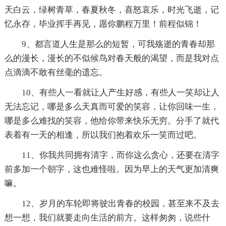
天白云，绿树青草，春夏秋冬，喜怒哀乐，时光飞逝，记
忆永存，毕业挥手再见，愿你鹏程万里！前程似锦！
9、都言道人生是那么的短暂，可我殇逝的青春却那
么的漫长，漫长的不似候鸟对春天般的渴望，而是我对点
点滴滴不敢有丝毫的遗忘。
10、有些人一看就让人产生好感，有些人一笑却让人
无法忘记，哪是多么天真而可爱的笑容，让你回味一生，
哪是多么难找的笑容，他给你带来快乐无穷。分手了就代
表着有一天的相逢，所以我们抱着欢乐一笑而过吧。
11、你我共同拥有清字，而你这么贪心，还要在清字
前多加一个朝字，这也难怪啦。因为早上的天气更加清爽
嘛。
12、岁月的车轮即将驶出青春的校园，甚至来不及去
想一想，我们就要走向生活的前方。这样匆匆，说些什