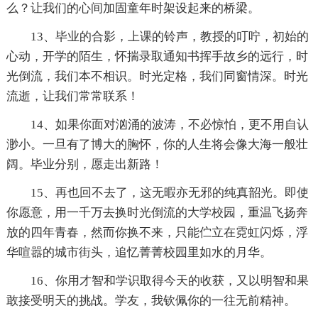
么？让我们的心间加固童年时架设起来的桥梁。
13、毕业的合影，上课的铃声，教授的叮咛，初始的
心动，开学的陌生，怀揣录取通知书挥手故乡的远行，时
光倒流，我们本不相识。时光定格，我们同窗情深。时光
流逝，让我们常常联系！
14、如果你面对汹涌的波涛，不必惊怕，更不用自认
渺小。一旦有了博大的胸怀，你的人生将会像大海一般壮
阔。毕业分别，愿走出新路！
15、再也回不去了，这无暇亦无邪的纯真韶光。即使
你愿意，用一千万去换时光倒流的大学校园，重温飞扬奔
放的四年青春，然而你换不来，只能伫立在霓虹闪烁，浮
华喧嚣的城市街头，追忆菁菁校园里如水的月华。
16、你用才智和学识取得今天的收获，又以明智和果
敢接受明天的挑战。学友，我钦佩你的一往无前精神。