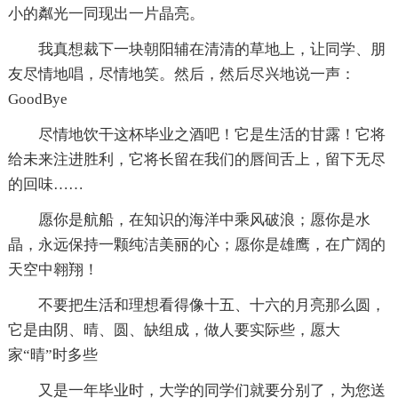
小的粼光一同现出一片晶亮。
我真想裁下一块朝阳辅在清清的草地上，让同学、朋
友尽情地唱，尽情地笑。然后，然后尽兴地说一声：
GoodBye
尽情地饮干这杯毕业之酒吧！它是生活的甘露！它将
给未来注进胜利，它将长留在我们的唇间舌上，留下无尽
的回味……
愿你是航船，在知识的海洋中乘风破浪；愿你是水
晶，永远保持一颗纯洁美丽的心；愿你是雄鹰，在广阔的
天空中翱翔！
不要把生活和理想看得像十五、十六的月亮那么圆，
它是由阴、晴、圆、缺组成，做人要实际些，愿大
家“晴”时多些
又是一年毕业时，大学的同学们就要分别了，为您送