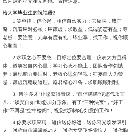
己闪烁的星光相互问讯、表情达意。
给大学毕业生的祝福语2
1.笑容挂，信心起，相信自己实力；去应聘，锋芒
避，沉着应对必须；应谦虚，求教益，低端姿态有益；尊
老板，要注意，亢卑有度有礼；毕业季，找工作，祝你顺
心顺意！
2.求职之心不要急，目标定位要合理；仪表大方且得
体，微笑发自内心里；学习心态不能止，团队合作勿抛
弃；展现能力要适时，老板心思勿轻视；狂妄自大为禁
忌，谦虚沉稳硬道理。愿君精心准备，求职顺顺利利。
3."博学多才"让您获得青睐，"自信满满"使您气质非
凡，"谈笑自如"助您加分形象。有了"三种法宝"，"好工
作"不再是"空中楼阁"，祝您找到称心如意的工作！
4.你要求职应聘，短信送你好运，送你容光焕发吸引
人，送你自信满满感动人，送你文采飞扬震惊人，送你胸