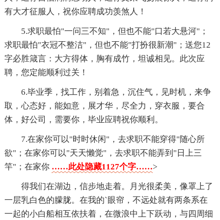
有大才征服人，祝你应聘成功羡煞人！
5.求职最怕"一问三不知"，但也不能"口若大悬河"；
求职最怕"衣冠不整洁"，但也不能"打扮很新潮"；送您12
字必胜箴言：大方得体，胸有成竹，坦诚相见。此次应
聘，您定能顺利过关！
6.毕业季，找工作，别着急，沉住气，见时机，来争
取，心态好，能如意，展才华，尽全力，穿衣服，要合
体，好公司，需要你，毕业应聘祝你顺利。
7.在家你可以"时时休闲"，去求职不能穿得"随心所
欲"；在家你可以"天天懒觉"，去求职不能弄到"日上三
竿"；在家你
……此处隐藏1127个字……
>
得我们在湖边，信步地走着。月光很柔美，像罩上了
一层乳白色的朦胧。在我的`眼帘，不远处就有两条系在
一起的小白船相互依扶着，在微浪中上下跃动，与四周细