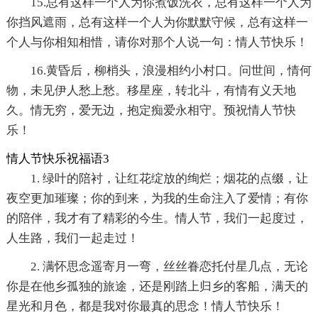
15.总有这样一个人为你煮饭洗衣，总有这样一个人为
你挡风遮雨，总有这样一个人为你默默守候，总有这样一
个人与你相知相惜，请你对那个人说一句：情人节快乐！
16.黄昏后，柳梢头，浪漫相约小村口。问世间，情何
物，未见伊人愁上愁。移星座，转北斗，有情有义天地
久。情无穷，爱无边，抱定痴爱永相守。预祝情人节快
乐！
情人节快乐祝福语3
1. 绿叶的陪衬，让红花绽放的绚烂；烟花的点缀，让
夜空更加璀璨；你的到来，为我的生命注入了爱情；有你
的陪伴，我才有了精彩的今生。情人节，我们一起度过，
人生路，我们一起走过！
2. 满怀思念遥寄月一弯，丝丝眷恋托付星几点，无论
你是在他乡孤独的旅途，还是刚踏上归乡的客船，满天的
星光和月色，都是我对你最真的思念！情人节快乐！