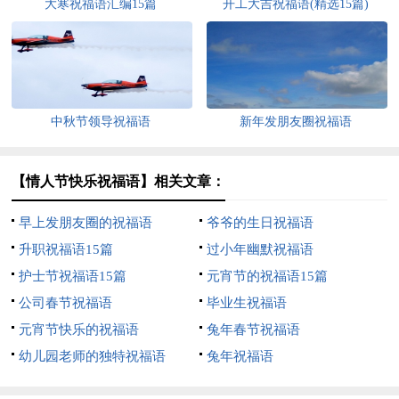
大寒祝福语汇编15篇
开工大吉祝福语(精选15篇)
中秋节领导祝福语
新年发朋友圈祝福语
【情人节快乐祝福语】相关文章：
早上发朋友圈的祝福语
爷爷的生日祝福语
升职祝福语15篇
过小年幽默祝福语
护士节祝福语15篇
元宵节的祝福语15篇
公司春节祝福语
毕业生祝福语
元宵节快乐的祝福语
兔年春节祝福语
幼儿园老师的独特祝福语
兔年祝福语