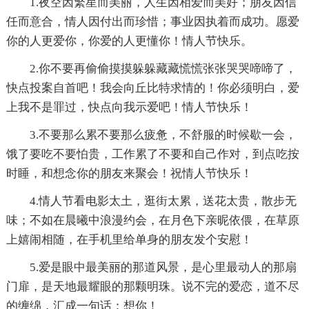
1.夜空因繁星而美丽，人生因相爱而美好；朋友因信
任而意合，情人因付出而珍惜；事业因执着而成功。愿爱
你的人更爱你，你爱的人更懂你！情人节快乐。
2.你不要再偷偷摸摸躲躲藏藏慌慌张张哭哭啼啼了，
快点投案自首吧！我会向丘比特求情的！你必须明白，爱
上我不是罪过，快点向我示爱吧！情人节快乐！
3.不要那么累不要那么疲惫，不舒服的时候歇一会，
饿了要吃不要怕贵，工作累了不要和自己作对，到点吃按
时睡，和想念你的朋友来聚会！祝情人节快乐！
4.情人节看电影太土，逛街太累，送花太贵，散步无
味；不如在晨曦中浪漫约会，在月色下亲昵依偎，在草原
上嬉闹相随，在手机里给单身的朋友发个安慰！
5.爱是眼中最美丽的那道风景，是心里最动人的那扇
门扉，是天地最耀眼的那颗明珠。说不完的爱恋，道不尽
的缠绵，汇成一句话：想你！