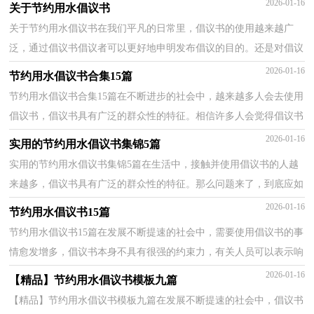
2026-01-16
关于节约用水倡议书
关于节约用水倡议书在我们平凡的日常里，倡议书的使用越来越广
泛，通过倡议书倡议者可以更好地申明发布倡议的目的。还是对倡议
书一筹莫展吗？下面是小编帮大家整理的关于节约用水...
2026-01-16
节约用水倡议书合集15篇
节约用水倡议书合集15篇在不断进步的社会中，越来越多人会去使用
倡议书，倡议书具有广泛的群众性的特征。相信许多人会觉得倡议书
很难写吧，下面是小编整理的节约用水倡议书，仅供参...
2026-01-16
实用的节约用水倡议书集锦5篇
实用的节约用水倡议书集锦5篇在生活中，接触并使用倡议书的人越
来越多，倡议书具有广泛的群众性的特征。那么问题来了，到底应如
何写一份恰当的倡议书呢？下面是小编收集整理的节约...
2026-01-16
节约用水倡议书15篇
节约用水倡议书15篇在发展不断提速的社会中，需要使用倡议书的事
情愈发增多，倡议书本身不具有很强的约束力，有关人员可以表示响
应，也可以不表示响应。相信很多朋友都对写倡议书感...
2026-01-16
【精品】节约用水倡议书模板九篇
【精品】节约用水倡议书模板九篇在发展不断提速的社会中，倡议书