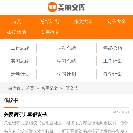
首页
总结计划
作文大全
句子大全
条据信函
实用范文
工作总结
活动总结
年终总结
实习总结
学习总结
工作计划
活动计划
学习计划
教学计划
>
>
当前位置：
首页
实用范文
倡议书
倡议书
2026-01-21
关爱留守儿童倡议书
关爱留守儿童倡议书在现在社会，很多地方都会使用到倡议书，倡议
书具有广泛的群众性的特征。一听到写倡议书就拖延症懒癌齐复发？