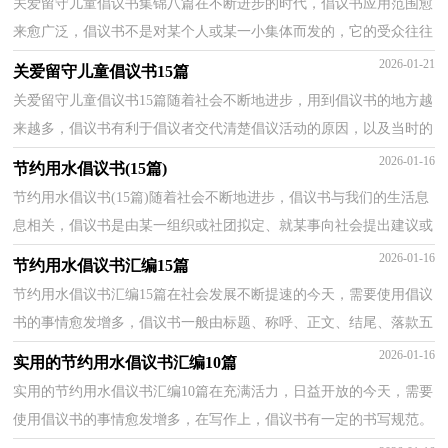
关爱留守儿童倡议书集锦八篇在不断进步的时代，倡议书应用范围愈
来愈广泛，倡议书不是对某个人或某一小集体而发的，它的受众往往
是广大群众，或是部门的所有人，或是一个地区的所有人...
2026-01-21
关爱留守儿童倡议书15篇
关爱留守儿童倡议书15篇随着社会不断地进步，用到倡议书的地方越
来越多，倡议书有利于倡议者交代清楚倡议活动的原因，以及当时的
各种背景事实。那么你有了解过倡议书吗？下面是小编...
2026-01-16
节约用水倡议书(15篇)
节约用水倡议书(15篇)随着社会不断地进步，倡议书与我们的生活息
息相关，倡议书是由某一组织或社团拟定、就某事向社会提出建议或
提议社会成员共同去做某事的书面文章。那么一般...
2026-01-16
节约用水倡议书汇编15篇
节约用水倡议书汇编15篇在社会发展不断提速的今天，需要使用倡议
书的事情愈发增多，倡议书一般由标题、称呼、正文、结尾、落款五
部分组成。你所见过的倡议书是什么样的呢？下面是...
2026-01-16
实用的节约用水倡议书汇编10篇
实用的节约用水倡议书汇编10篇在充满活力，日益开放的今天，需要
使用倡议书的事情愈发增多，在写作上，倡议书有一定的书写规范。
大家知道倡议书的格式吗？以下是小编为大家收集的节约...