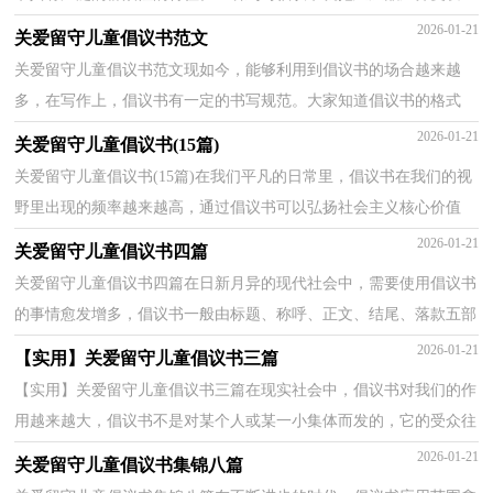
以下是小编帮大家整理的关爱留守儿童倡议书，希望对...
2026-01-21
关爱留守儿童倡议书范文
关爱留守儿童倡议书范文现如今，能够利用到倡议书的场合越来越
多，在写作上，倡议书有一定的书写规范。大家知道倡议书的格式
吗？下面是小编帮大家整理的关爱留守儿童倡议书范文，欢迎...
2026-01-21
关爱留守儿童倡议书(15篇)
关爱留守儿童倡议书(15篇)在我们平凡的日常里，倡议书在我们的视
野里出现的频率越来越高，通过倡议书可以弘扬社会主义核心价值
观，梳理具有奉献爱心的精神，营造一个更美好和谐的社...
2026-01-21
关爱留守儿童倡议书四篇
关爱留守儿童倡议书四篇在日新月异的现代社会中，需要使用倡议书
的事情愈发增多，倡议书一般由标题、称呼、正文、结尾、落款五部
分组成。如何写一份恰当的倡议书呢？下面是小编为...
2026-01-21
【实用】关爱留守儿童倡议书三篇
【实用】关爱留守儿童倡议书三篇在现实社会中，倡议书对我们的作
用越来越大，倡议书不是对某个人或某一小集体而发的，它的受众往
往是广大群众，或是部门的所有人，或是一个地区的所有...
2026-01-21
关爱留守儿童倡议书集锦八篇