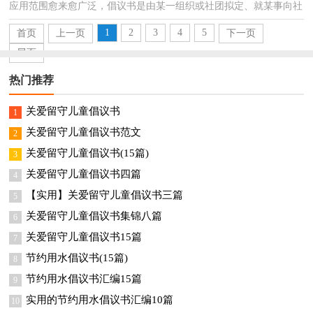
应用范围愈来愈广泛，倡议书是由某一组织或社团拟定、就某事向社
会提出建议或提议社会成员共同去做某事的书面文...
1
2
3
4
5
首页
上一页
下一页
尾页
热门推荐
关爱留守儿童倡议书
1
关爱留守儿童倡议书范文
2
关爱留守儿童倡议书(15篇)
3
关爱留守儿童倡议书四篇
4
【实用】关爱留守儿童倡议书三篇
5
关爱留守儿童倡议书集锦八篇
6
关爱留守儿童倡议书15篇
7
节约用水倡议书(15篇)
8
节约用水倡议书汇编15篇
9
实用的节约用水倡议书汇编10篇
10