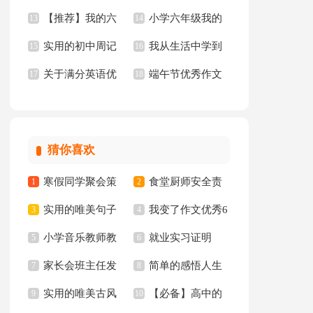
【推荐】我的六
小学六年级我的
作文合集10篇
13
14
实用的初中周记
我从生活中学到
年级小学作文汇编6
15
同桌作文
16
关于满分英语优
端午节优秀作文
汇总五篇
17
了语文作文15篇
18
篇
秀作文锦集10篇
【推荐】
猜你喜欢
寒假同学聚会策
食堂厨师安全责
1
2
实用的唯美句子
我变了作文优秀6
划书
3
任书
4
小学音乐教师教
就业实习证明
65条
5
篇
6
家长会班主任发
简单的感悟人生
学心得
7
8
实用的唯美古风
【必备】高中的
言稿集合15篇
9
的格言集锦94条
10