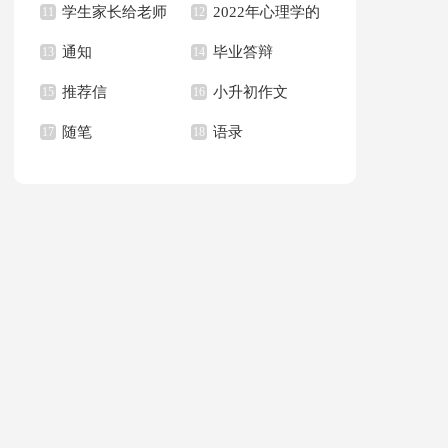
学生家长给老师
2022年心理学的
句子合集36句
11
作文集合八篇
12
通知
毕业答辩
的感谢信合集6篇
13
语录
14
推荐信
小升初作文
15
16
随笔
语录
17
18