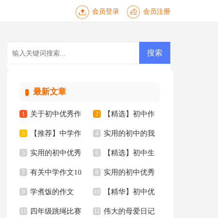
会员登录
会员注册
最新文章
关于初中优秀作
【精选】初中作
1
2
【推荐】中学作
实用的初中的我
文4篇
3
文集合八篇
4
实用的初中优秀
【精选】初中生
文300字九篇
5
作文3篇
6
有关中学作文10
实用的初中优秀
作文6篇
7
作文集合8篇
8
学煮饭的作文
【精华】初中优
篇
9
作文10篇
10
四年级跳绳比赛
伟大的母爱日记
11
秀作文10篇
12