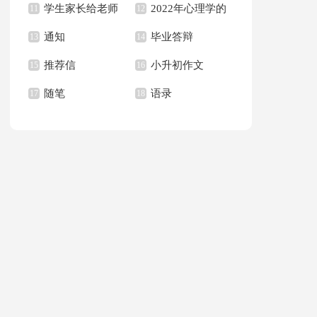
学生家长给老师
2022年心理学的
句子合集36句
11
作文集合八篇
12
通知
毕业答辩
的感谢信合集6篇
13
语录
14
推荐信
小升初作文
15
16
随笔
语录
17
18