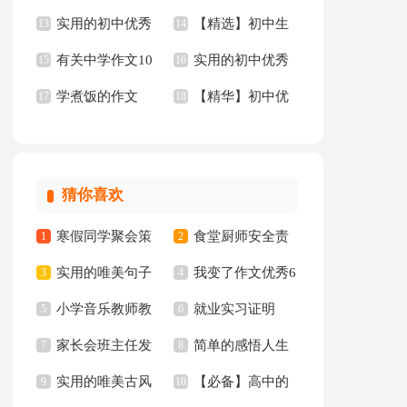
实用的初中优秀
【精选】初中生
文300字九篇
13
作文3篇
14
有关中学作文10
实用的初中优秀
作文6篇
15
作文集合8篇
16
学煮饭的作文
【精华】初中优
篇
17
作文10篇
18
秀作文10篇
猜你喜欢
寒假同学聚会策
食堂厨师安全责
1
2
实用的唯美句子
我变了作文优秀6
划书
3
任书
4
小学音乐教师教
就业实习证明
65条
5
篇
6
家长会班主任发
简单的感悟人生
学心得
7
8
实用的唯美古风
【必备】高中的
言稿集合15篇
9
的格言集锦94条
10