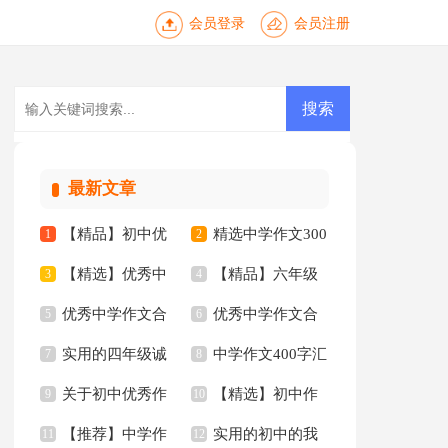
会员登录
会员注册
最新文章
【精品】初中优
精选中学作文300
1
2
【精选】优秀中
【精品】六年级
秀作文三篇
3
字五篇
4
优秀中学作文合
优秀中学作文合
学作文合集8篇
5
年的作文300字汇总9
6
实用的四年级诚
中学作文400字汇
集四篇
7
集九篇
8
篇
关于初中优秀作
【精选】初中作
信的作文300字合集
9
编八篇
10
【推荐】中学作
实用的初中的我
文4篇
11
文集合八篇
12
十篇