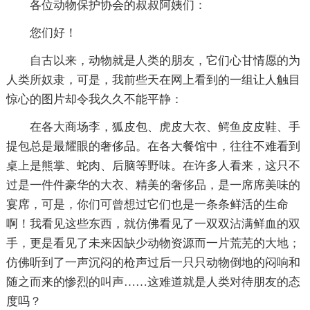
各位动物保护协会的叔叔阿姨们：
您们好！
自古以来，动物就是人类的朋友，它们心甘情愿的为
人类所奴隶，可是，我前些天在网上看到的一组让人触目
惊心的图片却令我久久不能平静：
在各大商场李，狐皮包、虎皮大衣、鳄鱼皮皮鞋、手
提包总是最耀眼的奢侈品。在各大餐馆中，往往不难看到
桌上是熊掌、蛇肉、后脑等野味。在许多人看来，这只不
过是一件件豪华的大衣、精美的奢侈品，是一席席美味的
宴席，可是，你们可曾想过它们也是一条条鲜活的生命
啊！我看见这些东西，就仿佛看见了一双双沾满鲜血的双
手，更是看见了未来因缺少动物资源而一片荒芜的大地；
仿佛听到了一声沉闷的枪声过后一只只动物倒地的闷响和
随之而来的惨烈的叫声……这难道就是人类对待朋友的态
度吗？