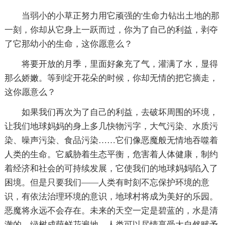
当弱小的小草正努力用它顽强的'生命力钻出土地的那
一刻，你却从它身上一跃而过，你为了自己的利益，剥夺
了它那幼小的生命，这你愿意么？
将要开放的月季，里面好象充了气，灌满了水，显得
那么娇嫩。等到绽开花朵的时候，你却无情的把它摘走，
这你愿意么？
如果我们再次为了自己的利益，去破坏周围的环境，
让我们地球妈妈的身上多几快物污字，大气污染、水质污
染、噪声污染、食品污染……它们像恶魔般无情地吞噬着
人类的生命。它威胁着生态平衡，危害着人体健康，制约
着经济和社会的可持续发展，它使我们的地球妈妈陷入了
困境。但是只要我们――人类有时刻不忘保护环境的意
识，有依法治理环境的意识，地球村将成为美好的乐园。
恶魔将永远不会存在。未来的天空一定是碧蓝的，水是清
澈的，绿树成荫鲜花遍地，人类可以尽情享受大自然赋予