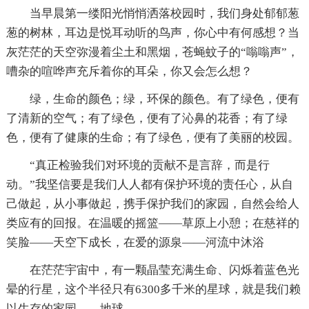
当早晨第一缕阳光悄悄洒落校园时，我们身处郁郁葱
葱的树林，耳边是悦耳动听的鸟声，你心中有何感想？当
灰茫茫的天空弥漫着尘土和黑烟，苍蝇蚊子的“嗡嗡声”，
嘈杂的喧哗声充斥着你的耳朵，你又会怎么想？
绿，生命的颜色；绿，环保的颜色。有了绿色，便有
了清新的空气；有了绿色，便有了沁鼻的花香；有了绿
色，便有了健康的生命；有了绿色，便有了美丽的校园。
“真正检验我们对环境的贡献不是言辞，而是行
动。”我坚信要是我们人人都有保护环境的责任心，从自
己做起，从小事做起，携手保护我们的家园，自然会给人
类应有的回报。在温暖的摇篮——草原上小憩；在慈祥的
笑脸——天空下成长，在爱的源泉——河流中沐浴
在茫茫宇宙中，有一颗晶莹充满生命、闪烁着蓝色光
晕的行星，这个半径只有6300多千米的星球，就是我们赖
以生存的家园——地球。