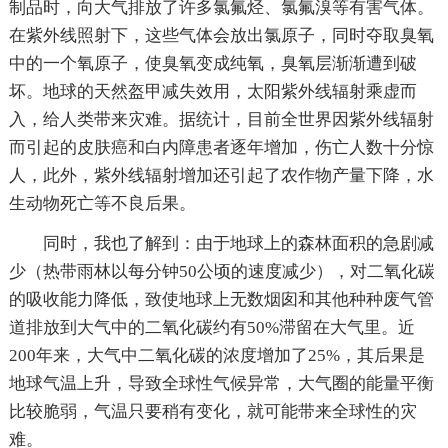
制品时，向大气排放了许多氯氟烃、氯氟溴等有害气体。
在紫外线照射下，这些气体会放出氯原子，同时夺取臭氧
中的一个氧原子，使臭氧变成纯氧，臭氧层渐渐遭到破
坏。地球的天然盔甲减失效用，太阳紫外线辐射乘虚而
入，给人类带来灾难。据统计，目前全世界因紫外线辐射
而引起的皮肤癌和白内障患者逐年增加，伤亡人数十分惊
人，此外，紫外线辐射增加还引起了农作物产量下降，水
生动物死亡等不良后果。
同时，我也了解到：由于地球上的森林面积的急剧减
少（热带雨林以每分钟50公顷的速度减少），对二氧化碳
的吸收能力降低，致使地球上无数烟囱和其他种种废气管
道排放到大气中的二氧化碳约有50%滞留在大气里。近
200年来，大气中二氧化碳的浓度增加了25%，其后果是
地球气温上升，导致全球性气候异常，大气圈的能量平衡
比较脆弱，气温只要稍有变化，就可能带来全球性的灾
难。