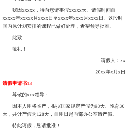
我因xxxxx，特向您请事假xxxxx天。请假时间自
xxxxx年xxxxx月xxxx日至xxxx年xxxx月xxxx日。这段时
间内原计划安排的课程已做好处理，希望领导批准。
此致
敬礼！
请假人：xx
20xx年x月x日
请假申请书13
尊敬的xxx领导：
因本人即将临产，根据国家规定产假为98天、晚育30
天，共计产假为128天，自即日起向部办公室请产假。
特此请假，恳请批准！