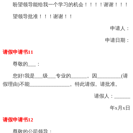
盼望领导能给我一个学习的机会！！！！谢谢！！！
望领导批准！！！谢谢！！
申请人：
申请日期：
请假申请书11
尊敬的___：
您好!我是___级___专业的______。因_________(请
假理由)不能_______________。特此请假。请批准。
请假人：______
年x月x日
请假申请书12
尊敬的公司领导：