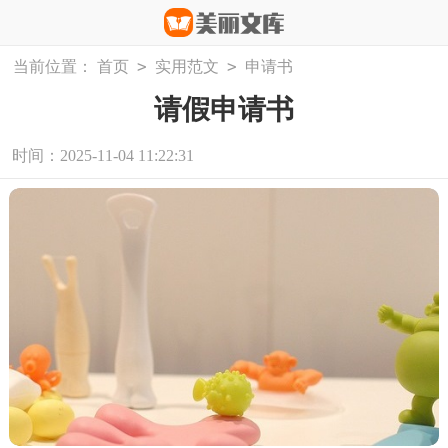
>
>
当前位置：
首页
实用范文
申请书
请假申请书
时间：2025-11-04 11:22:31