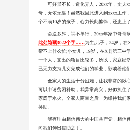
可好景不长，造化弄人，20xx年，丈夫
母，无依无靠！虽然我因此进入到xxxx工
个不满10岁的孩子，心力长此憔悴，还患上
命途多舛，祸不单行，20xx年家中哥哥病
此处隐藏3022个字……
为生;儿子，24岁，
帮不上什么忙;小女儿，19岁，在X县第三
一个人，支出的项目比较多，所以，家庭经
已无力支持儿女完成他们的学业，影响着他
全家人的生活十分困难，让我非常的揪
可以申请贫困补助，我异常高兴，好似抓住
家庭于水火。全家人商量之后，为维持我们
补助。
我有理由相信伟大的中国共产党，相信
向我们伸出援助之手。