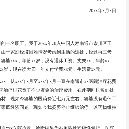
20xx年x月x日
的一名职工。我于20xx年加入中国人寿南通市崇川区工
。由于家庭经济困难情况考虑到生活的难处，经过再三考
婆xxx，年龄xx岁，没有退休工资。丈夫xx，年龄xx
xx岁，现在读大四，年支付学费xx元，生活费xx元。
xxx，从xxx年x月至xxx年x月一直在南通市xx医院治疗花费
医院治疗也花费了不少资金的治疗费用。在此期间也曾到处
药材，现如今婆婆的医药费近七万元左右，婆婆没有退休工
于家庭经济问题，现如今我婆婆停止继续治疗，以药物维持
，送南通xxx医院抢救，诊断结果为右腿四处粉碎性骨折，医院