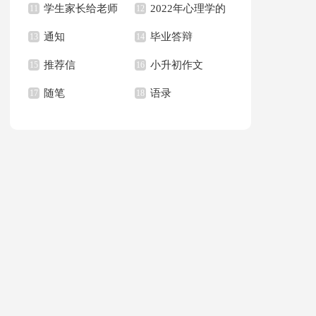
学生家长给老师
2022年心理学的
句子合集36句
11
作文集合八篇
12
通知
毕业答辩
的感谢信合集6篇
13
语录
14
推荐信
小升初作文
15
16
随笔
语录
17
18