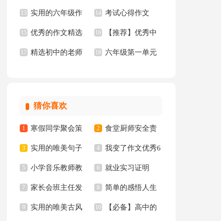
实用的六年级作
考试心得作文
年级作文300字汇总5
13
文汇总10篇
14
优秀的作文精选
【推荐】优秀中
文集合5篇
15
16
篇
精选初中的老师
六年级第一单元
15篇
17
学作文三篇
18
作文锦集10篇
作文10篇
猜你喜欢
寒假同学聚会策
食堂厨师安全责
1
2
实用的唯美句子
我变了作文优秀6
划书
3
任书
4
小学音乐教师教
就业实习证明
65条
5
篇
6
家长会班主任发
简单的感悟人生
学心得
7
8
实用的唯美古风
【必备】高中的
言稿集合15篇
9
的格言集锦94条
10