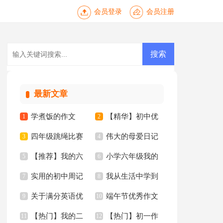
会员登录
会员注册
最新文章
学煮饭的作文
【精华】初中优
1
2
四年级跳绳比赛
伟大的母爱日记
3
秀作文10篇
4
【推荐】我的六
小学六年级我的
作文合集10篇
5
6
实用的初中周记
我从生活中学到
年级小学作文汇编6
7
同桌作文
8
关于满分英语优
端午节优秀作文
汇总五篇
9
了语文作文15篇
10
篇
【热门】我的二
【热门】初一作
秀作文锦集10篇
11
【推荐】
12