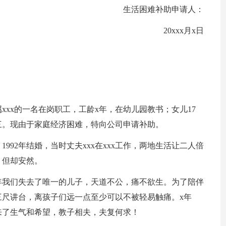
生活困难补助申请人：
20xxx月x日
xxx的一名在岗职工，工龄x年，在幼儿园教书；女儿17
三。现由于家庭经济困难，特向公司申请补助。
992年结婚，当时丈夫xxx在xxx工作，两地生活让二人倍
，但却安然。
5年我们失去了唯一的儿子，天道不公，痛不欲生。为了陪伴
三尺讲台，离孩子们远一点至少可以不被轻易触痛。x年
来了生气和希望，教子相夫，夫复何求！