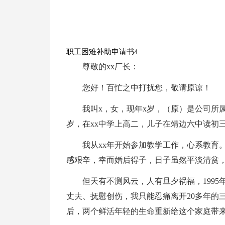
职工困难补助申请书4
尊敬的xx厂长：
您好！百忙之中打扰您，敬请原谅！
我叫x，女，现年x岁，（原）是公司所属
岁，在xx中学上高二，儿子在靖边六中读初
我从xx年开始参加教学工作，心系教育。1
感艰辛，幸而婚后得子，日子虽然平淡清贫
但天有不测风云，人有旦夕祸福，199
丈夫、抚慰创伤，我只能忍痛离开20多年的
后，两个鲜活年轻的生命重新给这个家庭带