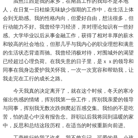
虽然江西是我的家乡，在南昌工作的我却不是本地
人，在日复一日枯燥无味缺少假期的工作中，在生活上体
会到无助感。我的性格内向，但爱好自由，想法很多，但
行动能力不好。我曾经学习经济，并对理论知识有一些好
感。大学毕业以后从事金融工作，获得了相对丰厚的薪水
和较高的社会地位，但那几乎与我内心的职业理想和满意
的生活状态背道而驰。我曾经消极对待，对围城外的渴望
已经超过心理负荷。在我失意的日子里，是ｘｘ的领导和
同事在我身边爱护我关怀我，一次一次宽容和帮助我，让
我走完在工行的成长之路。
今天我真的决定离开了，就在这个时候，冬天的寒冷
催出伤感的情绪，挥别我第一份工作，挥别我亲爱的领导
与同事，挥别我无数次跌倒爬起百感交集。我怕的不是吃
苦，怕的是心中没有报告念。辞职以后我将回到温暖的家
中，反思和总结这段历程，在适当的时候重新向前进。
工商银行给我了许多，我不曾忘记。可爱的是，小孩