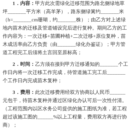
1．内容：
甲方此次需绿化迁移范围为路北侧绿地草
坪_______平方米（高羊茅），路东侧绿篱约_______米
（h=_______cm珊瑚，约_______株）；由乙方对上述绿
地内苗木的迁移及管道铺设完后进行复种。期间乙方的工
作内容为：一次迁移+苗圃种植+二次迁移+原位复种，苗
木成活率由乙方负责（由_______绿化办鉴证）；甲方管
道工程完工后须将土言回至原标高；
2．时间：
乙方须在接到甲方迁移通知的_______个工
作日内将一次迁移工作完成，待管道施工完工后_______
个工作日内完成苗木复种；
3．费用：
此次迁移费用经双方协商以人民币______
元包干，待苗木复种并通过区绿化办认可后一次性付清。
（工程范围内以区水务公司提供的施工图纸为准，若工程
超过该施工图的______%以上工程量，费用双方再进行协
商）；