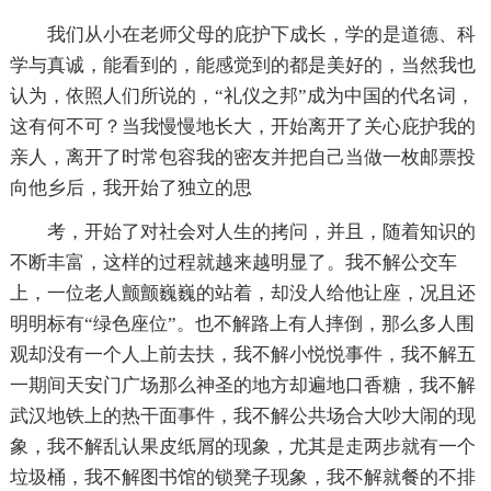
我们从小在老师父母的庇护下成长，学的是道德、科
学与真诚，能看到的，能感觉到的都是美好的，当然我也
认为，依照人们所说的，“礼仪之邦”成为中国的代名词，
这有何不可？当我慢慢地长大，开始离开了关心庇护我的
亲人，离开了时常包容我的密友并把自己当做一枚邮票投
向他乡后，我开始了独立的思
考，开始了对社会对人生的拷问，并且，随着知识的
不断丰富，这样的过程就越来越明显了。我不解公交车
上，一位老人颤颤巍巍的站着，却没人给他让座，况且还
明明标有“绿色座位”。也不解路上有人摔倒，那么多人围
观却没有一个人上前去扶，我不解小悦悦事件，我不解五
一期间天安门广场那么神圣的地方却遍地口香糖，我不解
武汉地铁上的热干面事件，我不解公共场合大吵大闹的现
象，我不解乱认果皮纸屑的现象，尤其是走两步就有一个
垃圾桶，我不解图书馆的锁凳子现象，我不解就餐的不排