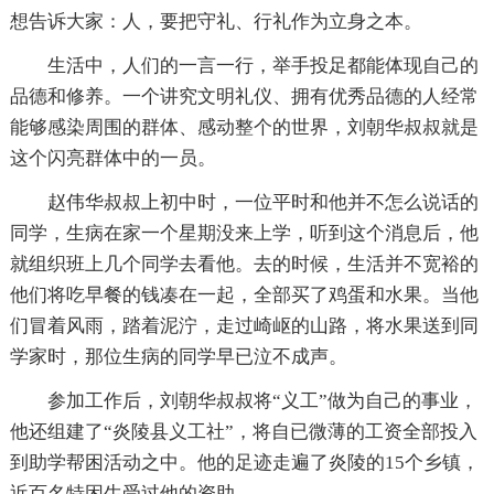
想告诉大家：人，要把守礼、行礼作为立身之本。
生活中，人们的一言一行，举手投足都能体现自己的
品德和修养。一个讲究文明礼仪、拥有优秀品德的人经常
能够感染周围的群体、感动整个的世界，刘朝华叔叔就是
这个闪亮群体中的一员。
赵伟华叔叔上初中时，一位平时和他并不怎么说话的
同学，生病在家一个星期没来上学，听到这个消息后，他
就组织班上几个同学去看他。去的时候，生活并不宽裕的
他们将吃早餐的钱凑在一起，全部买了鸡蛋和水果。当他
们冒着风雨，踏着泥泞，走过崎岖的山路，将水果送到同
学家时，那位生病的同学早已泣不成声。
参加工作后，刘朝华叔叔将“义工”做为自己的事业，
他还组建了“炎陵县义工社”，将自已微薄的工资全部投入
到助学帮困活动之中。他的足迹走遍了炎陵的15个乡镇，
近百名特困生受过他的资助……