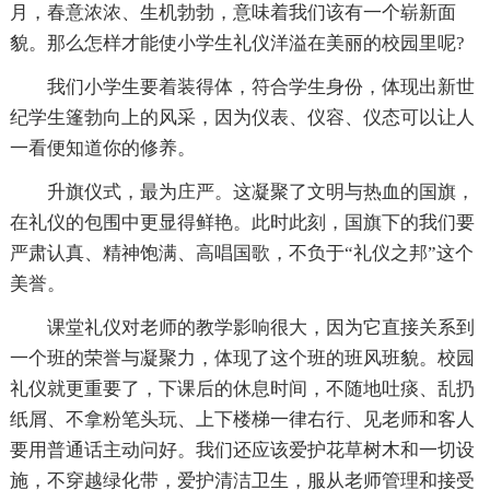
月，春意浓浓、生机勃勃，意味着我们该有一个崭新面
貌。那么怎样才能使小学生礼仪洋溢在美丽的校园里呢?
我们小学生要着装得体，符合学生身份，体现出新世
纪学生篷勃向上的风采，因为仪表、仪容、仪态可以让人
一看便知道你的修养。
升旗仪式，最为庄严。这凝聚了文明与热血的国旗，
在礼仪的包围中更显得鲜艳。此时此刻，国旗下的我们要
严肃认真、精神饱满、高唱国歌，不负于“礼仪之邦”这个
美誉。
课堂礼仪对老师的教学影响很大，因为它直接关系到
一个班的荣誉与凝聚力，体现了这个班的班风班貌。校园
礼仪就更重要了，下课后的休息时间，不随地吐痰、乱扔
纸屑、不拿粉笔头玩、上下楼梯一律右行、见老师和客人
要用普通话主动问好。我们还应该爱护花草树木和一切设
施，不穿越绿化带，爱护清洁卫生，服从老师管理和接受