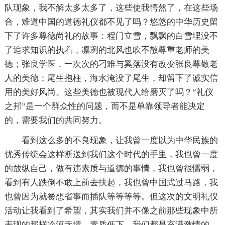
队现象，我不解太多太多了，这些使我愕然了，在这些场
合，难道中国的道德礼仪都不见了吗？悠悠的中华历史留
下了许多尊德尚礼的故事：程门立雪，飘飘的白雪埋没不
了追求知识的执着，凛冽的北风也吹不散尊重老师的美
德；张良学医，一次次的刁难与奚落没有改变张良尊敬老
人的美德；尾生抱柱，海水淹没了尾生，却留下了诚实信
用的美好风尚。这些美德也被现代人给磨灭了吗？“礼仪
之邦”是一个群众性的问题，而不是单靠领导者能决定
的，需要我们的共同努力。
看到这么多的不良现象，让我曾一度以为中华民族的
优秀传统会这样断送到我们这个时代的手里，我也曾一度
的放纵自己，做有违素质与道德的事情，我也曾很懦弱，
看到有人跌倒不敢上前去扶起，我也曾中国式过马路，我
也曾因为就餐想省事而插队等等等等。但这次的文明礼仪
活动让我看到了希望，其实我们并不像之前那些现象中所
表现的那样冷漠无情、素质低下，我们都是充满激情的，