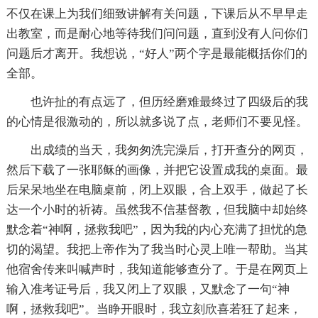
不仅在课上为我们细致讲解有关问题，下课后从不早早走
出教室，而是耐心地等待我们问问题，直到没有人问你们
问题后才离开。我想说，“好人”两个字是最能概括你们的
全部。
也许扯的有点远了，但历经磨难最终过了四级后的我
的心情是很激动的，所以就多说了点，老师们不要见怪。
出成绩的当天，我匆匆洗完澡后，打开查分的网页，
然后下载了一张耶稣的画像，并把它设置成我的桌面。最
后呆呆地坐在电脑桌前，闭上双眼，合上双手，做起了长
达一个小时的祈祷。虽然我不信基督教，但我脑中却始终
默念着“神啊，拯救我吧”，因为我的内心充满了担忧的急
切的渴望。我把上帝作为了我当时心灵上唯一帮助。当其
他宿舍传来叫喊声时，我知道能够查分了。于是在网页上
输入准考证号后，我又闭上了双眼，又默念了一句“神
啊，拯救我吧”。当睁开眼时，我立刻欣喜若狂了起来，