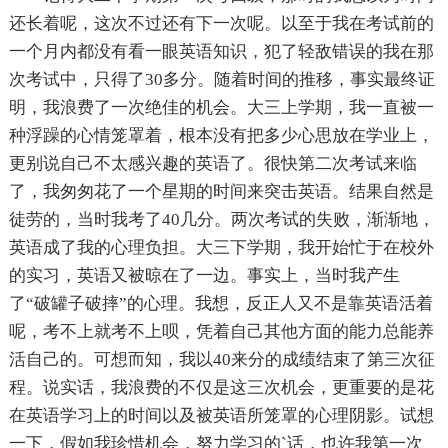
还长着呢，这次不过还有下一次呢。以至于我在考试前的
一个月内都没有看一眼英语知识，犯了轻敌错误的我在那
次考试中，只得了30多分。随着时间的推移，事实最终证
明，我浪费了一次绝佳的机会。大三上学期，我一直被一
种浮躁的心情笼罩着，根本没有把多少心思放在学业上，
更别说自己不太感兴趣的英语了。很快第二次考试来临
了，我匆匆花了一个星期的时间来突击英语。结果自然是
徒劳的，当时我考了40几分。两次考试的失败，渐渐地，
英语成了我的心理负担。大三下学期，我开始忙于在校外
的实习，英语又被晾在了一边。事实上，当时我产生
了“破罐子破摔”的心理。我想，反正人又不是靠英语活着
呢，考不上就考不上呗，凭着自己其他方面的能力总能养
活自己的。可想而知，我以40来分的成绩结束了第三次征
程。说实话，我浪费的不仅是这三次机会，更重要的是花
在英语学习上的时间以及被英语所笼罩的心理阴影。试想
一下，假如我珍惜机会，努力学习的`话，也许我第一次