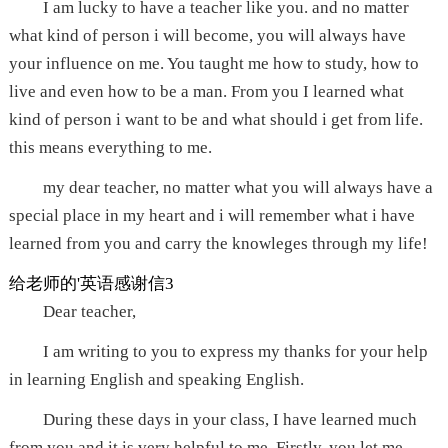
I am lucky to have a teacher like you. and no matter
what kind of person i will become, you will always have
your influence on me. You taught me how to study, how to
live and even how to be a man. From you I learned what
kind of person i want to be and what should i get from life.
this means everything to me.
my dear teacher, no matter what you will always have a
special place in my heart and i will remember what i have
learned from you and carry the knowleges through my life!
给老师的'英语感谢信3
Dear teacher,
I am writing to you to express my thanks for your help
in learning English and speaking English.
During these days in your class, I have learned much
from you and it is very helpful to me. Firstly, you let me