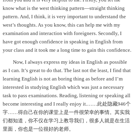
know what is the west thinking pattern—straight thinking
pattern. And, I think, it is very important to understand the
west’s thoughts. As you know, this can help me with my
examination and interaction with foreigners. Secondly, I
have got enough confidence in speaking in English from
your class and it took me a long time to gain this confidence.
Now, I always express my ideas in English as possible
as I can. It’s great to do that. The last not the least, I find that
learning English is not an boring thing as before and I’m
interested in studying English which was just a necessary
task to pass examinations. Reading, listening or speaking all
become interesting and I really enjoy it.
……此处隐藏946个
字……得自己在你的课堂上是一件很荣幸的事情。其实我
们都知道，你不仅在学习上教导我们，很多人就是在生活
里面，你也是一位很好的老师。