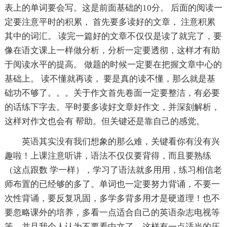
表上的单词要会写。这是前面基础的10分。 后面的阅读一
定要注意平时的积累， 首先要多读好的文章， 注意积累
其中的词汇。 读完一篇好的文章不仅仅是读了就完了，要
像在语文课上一样做分析，分析一定要透彻，这样才有助
于阅读水平的提高。 做题的时候一定要在把握文章中心的
基础上。 读不懂就再读， 要是真的读不懂，那么就是基
础功不够了。。。关于作文首先卷面一定要整洁，有必要
的话练下字去。平时要多读好文章好作文，并深刻解析，
这样对作文也会有 帮助。但关键还是靠自己的感觉。
英语其实没有我们想象的那么难，关键看你有没有兴
趣啦！上课注意听讲，语法不仅仅要背得，而且要熟练
（这点跟数 学一样），学习了语法就多用用，练习相信老
师布置的已经够的多了。单词也一定要努力背诵，不要一
次性背诵，要反复巩固，多学多背多用才是硬道理！也不
要忽略课外的培养，多看一点适合自己的英语杂志电视等
等，并且我个人认为不要看中文了，这样有一点适当的压