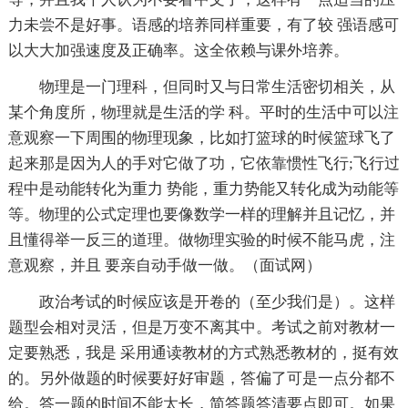
力未尝不是好事。语感的培养同样重要，有了较 强语感可
以大大加强速度及正确率。这全依赖与课外培养。
物理是一门理科，但同时又与日常生活密切相关，从
某个角度所，物理就是生活的学 科。平时的生活中可以注
意观察一下周围的物理现象，比如打篮球的时候篮球飞了
起来那是因为人的手对它做了功，它依靠惯性飞行;飞行过
程中是动能转化为重力 势能，重力势能又转化成为动能等
等。物理的公式定理也要像数学一样的理解并且记忆，并
且懂得举一反三的道理。做物理实验的时候不能马虎，注
意观察，并且 要亲自动手做一做。（面试网）
政治考试的时候应该是开卷的（至少我们是）。这样
题型会相对灵活，但是万变不离其中。考试之前对教材一
定要熟悉，我是 采用通读教材的方式熟悉教材的，挺有效
的。另外做题的时候要好好审题，答偏了可是一点分都不
给。答一题的时间不能太长，简答题答清要点即可。如果