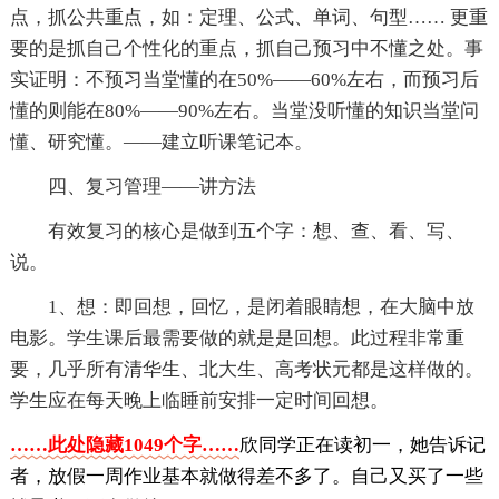
点，抓公共重点，如：定理、公式、单词、句型…… 更重
要的是抓自己个性化的重点，抓自己预习中不懂之处。事
实证明：不预习当堂懂的在50%——60%左右，而预习后
懂的则能在80%——90%左右。当堂没听懂的知识当堂问
懂、研究懂。——建立听课笔记本。
四、复习管理——讲方法
有效复习的核心是做到五个字：想、查、看、写、
说。
1、想：即回想，回忆，是闭着眼睛想，在大脑中放
电影。学生课后最需要做的就是是回想。此过程非常重
要，几乎所有清华生、北大生、高考状元都是这样做的。
学生应在每天晚上临睡前安排一定时间回想。
……此处隐藏1049个字……
欣同学正在读初一，她告诉记
者，放假一周作业基本就做得差不多了。自己又买了一些