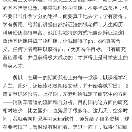
的基本指导思想。要重视理论学习课，不要当成负担，也
不要只当作拿学分的途径，而要真正地去学，学有所得，
学有所用。给我们讲授自然辩证法的钱老师，人生阅历、
科研经历都很丰富。他用其独特的方式把自然辩证法这门
政治基础课讲成了物理课，让我懂得了ph。d的真实含
义。任何学者都应以获得ph。d为其奋斗目标。只有研究
基础课程，并且获得极大成功的，才算得上是科学史上的
菁英人才。
所以，在研一的期间我会上好每一堂课，以课程学习
为主。此外，还应该积极阅读文献，并开始尝试写出1－2
篇文献综述报告。上星期，左老师给我定了研究生的方向
——消防车管道的流固耦合分析。目前国内这方面的研究
相对较少，比之国外，也落后了很多年。这几天，空余时
间，我就会向师兄学习adina软件，师兄给了很多资料，现
在要考试了，暂时没有时间看。等过一阵子，我将仔细研