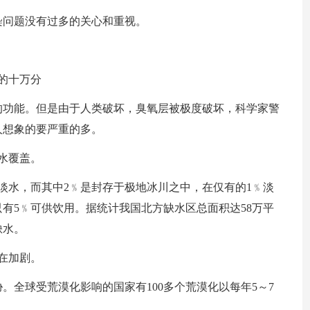
染问题没有过多的关心和重视。
的十万分
的功能。但是由于人类破坏，臭氧层被极度破坏，科学家警
人想象的要严重的多。
水覆盖。
是淡水，而其中2﹪是封存于极地冰川之中，在仅有的1﹪淡
只有5﹪可供饮用。据统计我国北方缺水区总面积达58万平
缺水。
在加剧。
。全球受荒漠化影响的国家有100多个荒漠化以每年5～7