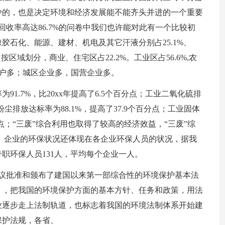
少的，也是决定环境和经济发展能不能齐头并进的一个重要
，回收率高达86.7%的问卷中我们也许能对此有一个比较初
胶石化、能源、建材、机电及其它汗液分别占25.1%、
5.2%。按区域划分，商业、住宅区占22.2%。工业区占56.6%,农
大户多；城区企业多，国营企业多。
91.7%，比20xx年提高了6.5个百分点；工业二氧化硫排
业粉尘排放达标率为88.1%，提高了37.9个百分点；工业固体
百分点；“三废”综合利用也取得了较高的经济效益，“三废”综
3倍。企业的环保状况还体现在各企业环保人员的状况，据我
专职环保人员131人，平均每个企业一人。
次会议批准和颁布了建国以来第一部综合性的环境保护基本法
》，把我国的环境保护方面的基本方针、任务和政策，用法
业逐步走上法制轨道，也标志着我国的环境法制体系开始建
保护法规，各省、