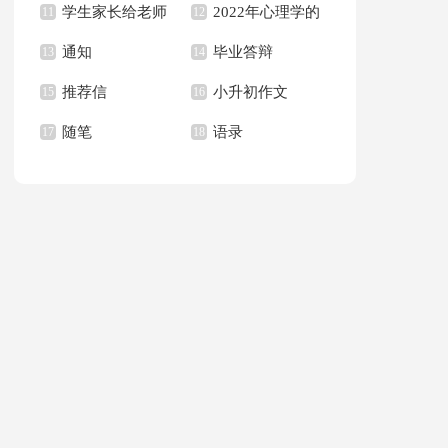
学生家长给老师
2022年心理学的
句子合集36句
11
作文集合八篇
12
通知
毕业答辩
的感谢信合集6篇
13
语录
14
推荐信
小升初作文
15
16
随笔
语录
17
18