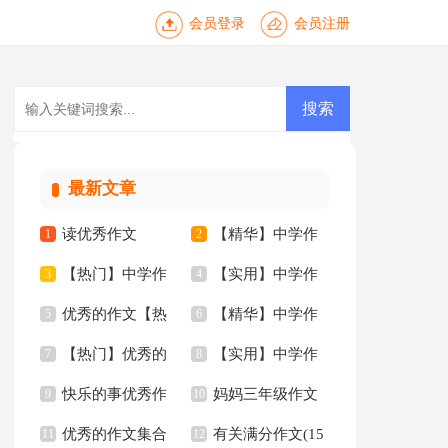
会员登录
会员注册
最新文章
读优秀作文
【精华】中学作
1
2
【热门】中学作
【实用】中学作
3
文四篇
4
优秀的作文【热
【精华】中学作
文锦集六篇
5
文3篇
6
【热门】优秀的
【实用】中学作
门】
7
文5篇
8
快乐的事优秀作
妈妈三年级作文
作文
9
文300字五篇
10
优秀的作文集合
有关满分作文(15
文
11
300字汇总九篇
12