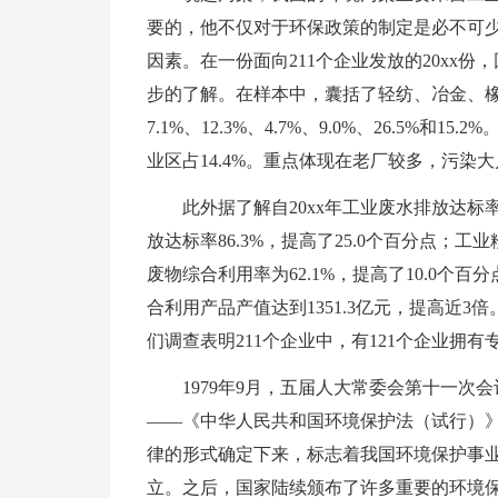
要的，他不仅对于环保政策的制定是必不可
因素。在一份面向211个企业发放的20xx份
步的了解。在样本中，囊括了轻纺、冶金、橡
7.1%、12.3%、4.7%、9.0%、26.5%和1
业区占14.4%。重点体现在老厂较多，污染
此外据了解自20xx年工业废水排放达标率为
放达标率86.3%，提高了25.0个百分点；工
废物综合利用率为62.1%，提高了10.0个
合利用产品产值达到1351.3亿元，提高近
们调查表明211个企业中，有121个企业拥有
1979年9月，五届人大常委会第十一
——《中华人民共和国环境保护法（试行）
律的形式确定下来，标志着我国环境保护事
立。之后，国家陆续颁布了许多重要的环境