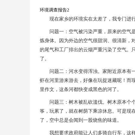
环境调查报告2
现在家乡的环境实在太差了，我专门进
问题一：空气被污染严重，原来的空气
炼身体。因为外边的空气很甜润、很清新，
的尾气和工厂排出的云烟严重污染了空气。
了。
问题二：河水变得浑浊。家附近原本有
虾在河里游来游去，好像在玩捉迷藏呢！而
里作文，这条河都快变成黑色的河了。
问题三：树木被乱砍滥伐。树木原本个
筝，玩累了，就在树荫下乘凉休息。可是现
了，空中总是会闻到一股烧焦的味道。
我想要求政府能让人们多骑自行车，这