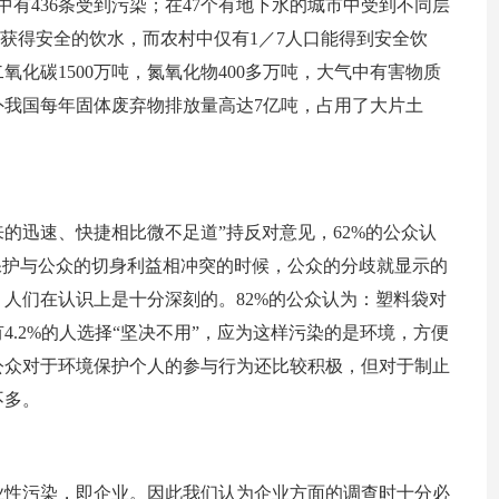
中有436条受到污染；在47个有地下水的城市中受到不同层
2能获得安全的饮水，而农村中仅有1／7人口能得到安全饮
氧化碳1500万吨，氮氧化物400多万吨，大气中有害物质
我国每年固体废弃物排放量高达7亿吨，占用了大片土
的迅速、快捷相比微不足道”持反对意见，62%的公众认
保护与公众的切身利益相冲突的时候，公众的分歧就显示的
人们在认识上是十分深刻的。82%的公众认为：塑料袋对
.2%的人选择“坚决不用”，应为这样污染的是环境，方便
公众对于环境保护个人的参与行为还比较积极，但对于制止
不多。
业性污染，即企业。因此我们认为企业方面的调查时十分必