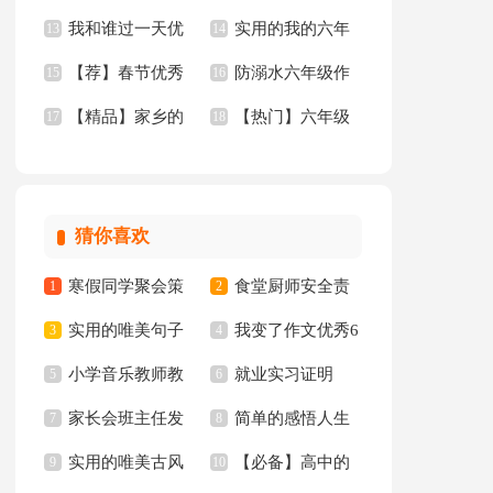
我和谁过一天优
实用的我的六年
15篇
13
篇)
14
【荐】春节优秀
防溺水六年级作
秀作文
15
级小学作文10篇
16
【精品】家乡的
【热门】六年级
作文
17
文
18
河三年级的作文300
作文300字汇编8篇
字四篇
猜你喜欢
寒假同学聚会策
食堂厨师安全责
1
2
实用的唯美句子
我变了作文优秀6
划书
3
任书
4
小学音乐教师教
就业实习证明
65条
5
篇
6
家长会班主任发
简单的感悟人生
学心得
7
8
实用的唯美古风
【必备】高中的
言稿集合15篇
9
的格言集锦94条
10