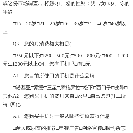
成这份市场调查.，将您Q1、您的性别：男□;女□Q2、你的
年龄
□15—20岁□21—25岁□26—30岁□31—40岁□40岁以
上
Q3、您的月消费额大概是(
□350元以下;□350—500元;□500—800元;□800—1200
元;□1200元以上Q4、您有手机吗□有□无
A1、您目前所使用的手机是什么品牌
□诺基亚□索爱□三星□摩托罗拉□松下□西门子□波导□
其他A2、您购买手机的费用来自□家里□自己透过打工所
得□其他
A3、您购买手机时一般从哪些渠道获得信息
□亲人或朋友的推荐□电视广告□网络宣传□报刊杂志