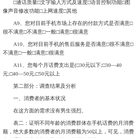
□通话质量□文字输入方式及速度□语音控制功能□图
像声音修改功能□上网速度□其他
A9、您对目前手机市场上存在的付款方式是否满意□
很不满意□不满意□一般□满意□很满意
A10、您对目前手机的售后服务是否满意□很不满意□
不满意□一般□满意□很满意
A11、您每个月话费支出是(□30元以下;□30—40
元;□40—50元;□50元以上
第二部分：调查结果及分析
一、消费者的基本状况
在这方面的需求没有男生强烈。
表二：证明不同年龄的消费群体在手机话费的月消费
额，绝大多数的消费者的月消费额为50以上，可见，消费