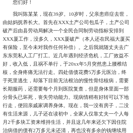
您们好！
我叫陈某某，现在39岁。10岁时，父亲患癌症去世，
由姑妈抚养长大。首先在XXX土产公司包瓜子，土产公司
破产后由县劳动局解决一个全民合同制劳动指标安排到
XXX厦工作，没多久，XXX厦破产（本人还在民福大厦买
有保险，至今未对我作任何补偿）。之后我就随丈夫去广
东东莞私人工厂打工。近几年遇到经济危机，工厂效益不
好，收入低，且祸不单行，于20xx年5月突然患上腰椎结
核，全身疼痛无法行走。四处借债花费5万多元医治，终
于死里逃生，却落下目前无法根治的慢性骨结核病，需要
长期服药，还需要每个月到医院复查，但是身体里面一部
分骨头已坏死，丧失劳动能力。现病情稍有好转可以下地
行走，便回亲戚家调养身体。现在，我一没有房子，二没
有生活来源，儿子还在读初中，全家人仅靠丈夫一个人每
月2千多块工资来维持生活，并且这几年来还欠下因住院
治病借的债有2万多元未还清，再也没有多余的钱继续用