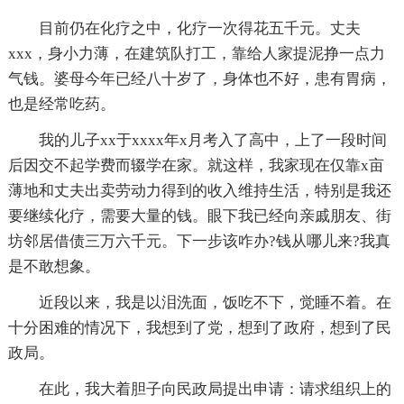
目前仍在化疗之中，化疗一次得花五千元。丈夫
xxx，身小力薄，在建筑队打工，靠给人家提泥挣一点力
气钱。婆母今年已经八十岁了，身体也不好，患有胃病，
也是经常吃药。
我的儿子xx于xxxx年x月考入了高中，上了一段时间
后因交不起学费而辍学在家。就这样，我家现在仅靠x亩
薄地和丈夫出卖劳动力得到的收入维持生活，特别是我还
要继续化疗，需要大量的钱。眼下我已经向亲戚朋友、街
坊邻居借债三万六千元。下一步该咋办?钱从哪儿来?我真
是不敢想象。
近段以来，我是以泪洗面，饭吃不下，觉睡不着。在
十分困难的情况下，我想到了党，想到了政府，想到了民
政局。
在此，我大着胆子向民政局提出申请：请求组织上的