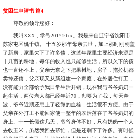
贫困生申请书 篇4
尊敬的领导您好：
我叫XXX，学号201510xx。我是来自辽宁省沈阳市
苏家屯区姚千镇。 十五岁那年母亲去世，加上那时刚刚盖
了新房，家里欠下了许多债，这些年家里主要经济来源是
十几亩的耕地，每年的收入也只能够生活，所以欠下的债
也一直还不上，父亲无奈之下把果树地，房子，拖拉机都
卖掉还债，父亲现又从新组建一个家庭，在外居住打工，
没有能力全部给予我日常生活开销，现在我与爷爷奶奶一
起生活，两位老人都已经年近70，却要为了我，每天奔
波，爷爷近期还患上了轻微的血栓，生活很不方便。由于
父亲在外打工不能回家使一整年的农活落在了爷爷奶奶的
身上。十一长假这几天，爷爷身体不好，只有奶奶一个人
去收玉米，虽然我回去帮忙，但是还剩下了许多。有时候