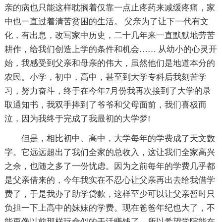
亲的病也只能这样耽搁着仅靠一点止疼药来减缓疼痛，家
中也一直过着清苦贫困的生活。 父亲为了让下一代有文
化，有出息，改写家中历史，二十几年来一直默默地劳苦
耕作，给我们创造上学的条件和机会…… 从幼小的心灵开
始，我感受到父亲和母亲的伟大，虽然他们是地道本分的
农民。小学，初中，高中，甚至到大学专科后我刻苦学
习，努力奋斗，终于在今年7月份我再次接到了大学的录
取通知书，我双手捧到了爷爷和父母面前，我们喜极而
泣，因为我终于完成了我最初的大学梦!
但是，相比初中、高中，大学每年的学费成了天文数
字。它远远超出了我们全家的总收入，这让我们全家高兴
之余，也随之多了一份忧虑。因为之前每年的学费几乎都
是父亲借来的，今年我实在不忍心让父亲再出去给我借学
费了，于是我办了助学贷款，这样至少可以让父亲暂时只
负担一下上高中的妹妹的学费。现在爸爸年纪也大了，不
能再像以前那样玩命似的干活赚钱了。所以希望学院能在