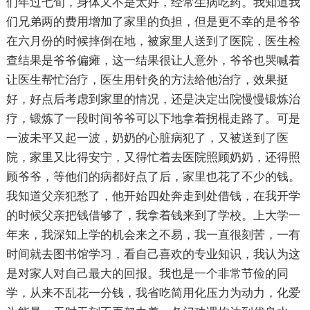
们年过七旬，身体又不是太好，经常生病吃药。我知道我
们兄弟两的费用增加了家里的负担，但是更不幸的是爷爷
在六月份的时候摔倒在地，被家里人送到了医院，医生检
查结果是爷爷偏瘫，这一结果很让人意外，爷爷也哭喊着
让医生帮忙治疗，医生用针灸的方法给他治疗，效果挺
好，好点后考虑到家里的情况，还是决定出院慢慢锻炼治
疗，锻炼了一段时间爷爷可以下地拿着拐棍走路了。可是
一波未平又起一波，奶奶的心脏病犯了，又被送到了医
院，家里又比得安宁，又得忙着去医院照顾奶奶，还得照
顾爷爷，等他们的病都好点了后，家里也花了不少的钱。
我知道父亲犯愁了，他开始四处奔走到处借钱，在我开学
的时候父亲把钱借够了，我拿着钱来到了学校。上大学一
年来，我深知上学的机会来之不易，我一直很刻苦，一有
时间就去图书馆学习，看自己喜欢的专业知识，我认为这
是对家人对自己最大的回报。我也是一个非常节俭的同
学，从来不乱花一分钱，我省吃简用化压力为动力，化爱