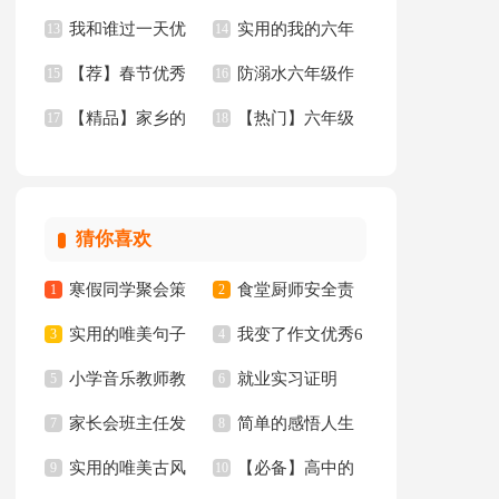
我和谁过一天优
实用的我的六年
15篇
13
篇)
14
【荐】春节优秀
防溺水六年级作
秀作文
15
级小学作文10篇
16
【精品】家乡的
【热门】六年级
作文
17
文
18
河三年级的作文300
作文300字汇编8篇
字四篇
猜你喜欢
寒假同学聚会策
食堂厨师安全责
1
2
实用的唯美句子
我变了作文优秀6
划书
3
任书
4
小学音乐教师教
就业实习证明
65条
5
篇
6
家长会班主任发
简单的感悟人生
学心得
7
8
实用的唯美古风
【必备】高中的
言稿集合15篇
9
的格言集锦94条
10