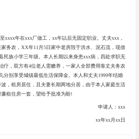
x年至xxxx年在xxx厂做工，xx年以后无固定职业。丈夫xxx，
前在家务农，XX年11月5日家中老房毁于洪水、泥石流，现借
县民族小学三年级。本人长期以来身患xxx病，四处求职无
治疗，双方有4位老人需赡养，一家人全部费用靠丈夫务农
女儿分别享受城镇最低生活保障金。本人和丈夫1999年结婚
奔波，租房居住，且夫妻长期两地分居，由于本人家庭生活
廉租住房一套，望给予批准为盼!
申请人：xxx
xx年xx月xx日