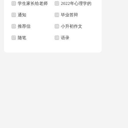
学生家长给老师
2022年心理学的
句子合集36句
11
作文集合八篇
12
通知
毕业答辩
的感谢信合集6篇
13
语录
14
推荐信
小升初作文
15
16
随笔
语录
17
18