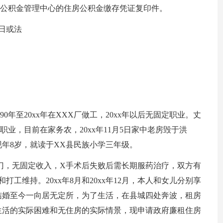
房公积金管理中心的住房公积金缴存凭证复印件。
日或法
90年至20xx年在XXX厂做工，20xx年以后无固定职业。丈
职业，目前在家务农，20xx年11月5日家中老房毁于洪
年8岁，就读于XX县民族小学三年级。
门，无固定收入，X手术后失败后需长期服药治疗，双方有
工维持。20xx年8月和20xx年12月，本人和女儿分别享
年结婚至今一向居无定所，为了生活，在县城四处奔波，租房
生活的实际困难和无住房的实际情景，现申请政府廉租住房