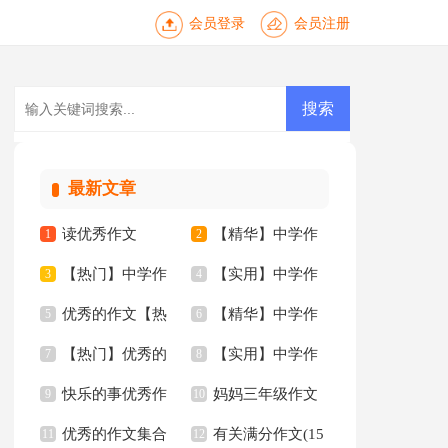
会员登录
会员注册
最新文章
读优秀作文
【精华】中学作
1
2
【热门】中学作
【实用】中学作
3
文四篇
4
优秀的作文【热
【精华】中学作
文锦集六篇
5
文3篇
6
【热门】优秀的
【实用】中学作
门】
7
文5篇
8
快乐的事优秀作
妈妈三年级作文
作文
9
文300字五篇
10
优秀的作文集合
有关满分作文(15
文
11
300字汇总九篇
12