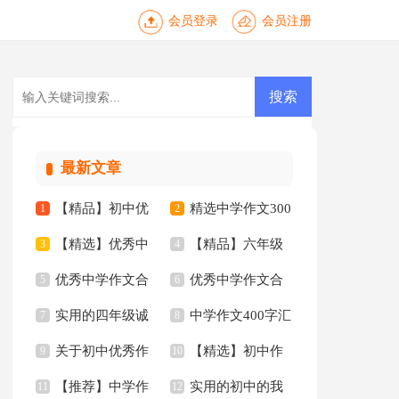
会员登录
会员注册
最新文章
【精品】初中优
精选中学作文300
1
2
【精选】优秀中
【精品】六年级
秀作文三篇
3
字五篇
4
优秀中学作文合
优秀中学作文合
学作文合集8篇
5
年的作文300字汇总9
6
实用的四年级诚
中学作文400字汇
集四篇
7
集九篇
8
篇
关于初中优秀作
【精选】初中作
信的作文300字合集
9
编八篇
10
【推荐】中学作
实用的初中的我
文4篇
11
文集合八篇
12
十篇