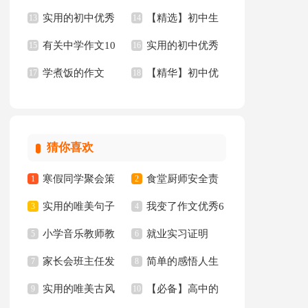
实用的初中优秀
【精选】初中生
文300字九篇
13
作文3篇
14
有关中学作文10
实用的初中优秀
作文6篇
15
作文集合8篇
16
学煮饭的作文
【精华】初中优
篇
17
作文10篇
18
秀作文10篇
猜你喜欢
寒假同学聚会策
食堂厨师安全责
1
2
实用的唯美句子
我变了作文优秀6
划书
3
任书
4
小学音乐教师教
就业实习证明
65条
5
篇
6
家长会班主任发
简单的感悟人生
学心得
7
8
实用的唯美古风
【必备】高中的
言稿集合15篇
9
的格言集锦94条
10