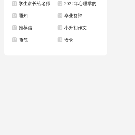
学生家长给老师
2022年心理学的
句子合集36句
11
作文集合八篇
12
通知
毕业答辩
的感谢信合集6篇
13
语录
14
推荐信
小升初作文
15
16
随笔
语录
17
18