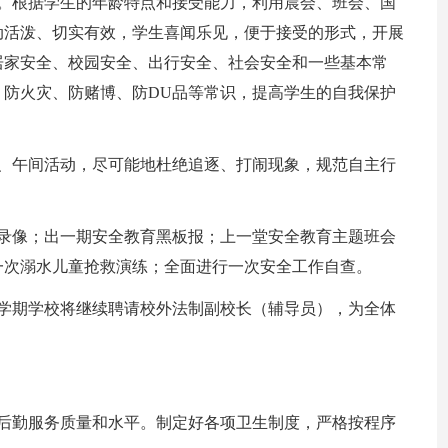
点。根据学生的年龄特点和接受能力，利用晨会、班会、国
动活泼、切实有效，学生喜闻乐见，便于接受的形式，开展
居家安全、校园安全、出行安全、社会安全和一些基本常
防火灾、防赌博、防DU品等常识，提高学生的自我保护
间、午间活动，尽可能地杜绝追逐、打闹现象，规范自主行
育录像；出一期安全教育黑板报；上一堂安全教育主题班会
一次溺水儿童抢救演练；全面进行一次安全工作自查。
每学期学校将继续聘请校外法制副校长（辅导员），为全体
校后勤服务质量和水平。制定好各项卫生制度，严格按程序