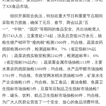
了XX食品市场。
组织开展联合执法，特别在重大节日和重要节点期间
采取有力措施，确保了元旦、春节、两会以及“五
一”、“中秋”、“国庆”等期间的食品安全。共出动检查人
员5743人次，立案查处174起，涉及总货值26万余元，抽
检生猪产销环节“瘦肉精”检测1560件，均合格。蔬菜农药
残留检测4905件，检测超标率0、7%（省定指标5%以
内）；蔬菜农残实验室检测2242件，检测超标率1、6%
（省定指标5%以内）；蔬菜重金属市场抽检113件，主要
水果农药残留抽检3369件；均合格。水产品甲醛市场抽检
3761件，均合格。市政管网末梢水质抽检50件，矿泉水生
产企业抽检15件，均合格。加工食品：酱油食醋、鱼露卫
生指标市场抽检5件，豆腐等豆制品卫生指标市场抽检7
件，罐头、饮料、糕点卫生指标市场抽检80件，均合格。
为广大人民群众营造了一个安全、放心的食品消费环境。