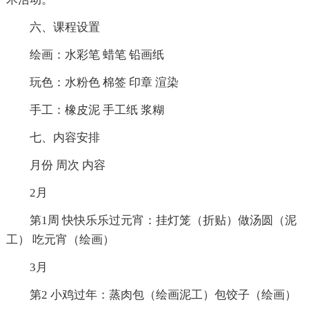
六、课程设置
绘画：水彩笔 蜡笔 铅画纸
玩色：水粉色 棉签 印章 渲染
手工：橡皮泥 手工纸 浆糊
七、内容安排
月份 周次 内容
2月
第1周 快快乐乐过元宵：挂灯笼（折贴）做汤圆（泥
工） 吃元宵（绘画）
3月
第2 小鸡过年：蒸肉包（绘画泥工）包饺子（绘画）