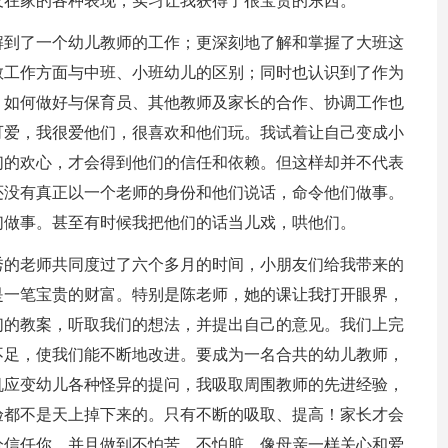
及在家的各种表现，实习让我获得了很宝贵的东西。
解到了一个幼儿教师的工作；更深刻地了解和掌握了大班这
教工作方面与中班、小班幼儿的区别；同时也认识到了作为
，如何做好与保育员、其他教师及家长的合作、协调工作也
可爱，我很爱他们，很喜欢和他们玩。我试着让自己变成小
们的欢心，才会得到他们的信任和依赖。但这样却并不代表
还没有真正以一个老师的身份和他们说话，命令他们做事。
们做事。甚至有时候我把他们的话当儿戏，哄他们。
秀的老师共同度过了六个多月的时间，小朋友们给我带来的
是一笔宝贵的财富。特别是陈老师，她的课让我打开眼界，
们的教案，听取我们的想法，并提出自己的意见。我们上完
不足，使我们能不断地改进。要成为一名合共的幼儿教师，
机应变幼儿各种怪异的提问，我吸取周围教师的先进经验，
验都不是天上掉下来的。只有不断的吸取、提高！家长才会
分信任你。并且做到不怕苦，不怕脏，像母亲一样关心和爱