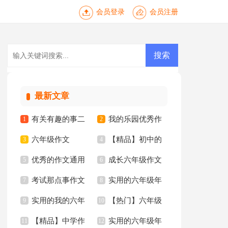
会员登录
会员注册
最新文章
有关有趣的事二
我的乐园优秀作
1
2
六年级作文
【精品】初中的
年级作文锦集八篇
3
文
4
优秀的作文通用
成长六年级作文
【精】
5
我作文合集五篇
6
考试那点事作文
实用的六年级年
15篇
7
8
实用的我的六年
【热门】六年级
9
的作文300字4篇
10
【精品】中学作
实用的六年级年
级小学作文锦集7篇
11
的作文集锦5篇
12