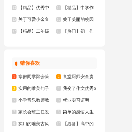
【精品】优秀中
【精品】中学作
文合集6篇
13
的作文300字合集9篇
14
关于可爱小金鱼
关于美丽的校园
学作文合集八篇
15
文汇编五篇
16
【精品】二年级
【热门】初一作
二年级作文十篇
17
三年级作文汇编7篇
18
家乡作文3篇
文汇编5篇
猜你喜欢
寒假同学聚会策
食堂厨师安全责
1
2
实用的唯美句子
我变了作文优秀6
划书
3
任书
4
小学音乐教师教
就业实习证明
65条
5
篇
6
家长会班主任发
简单的感悟人生
学心得
7
8
实用的唯美古风
【必备】高中的
言稿集合15篇
9
的格言集锦94条
10