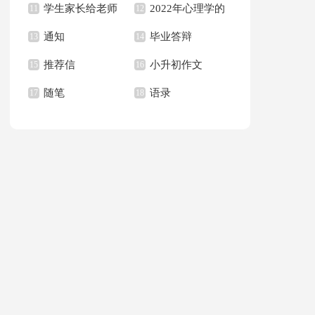
学生家长给老师
2022年心理学的
句子合集36句
11
作文集合八篇
12
通知
毕业答辩
的感谢信合集6篇
13
语录
14
推荐信
小升初作文
15
16
随笔
语录
17
18