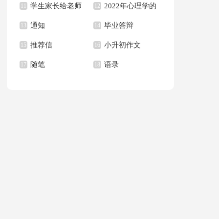
学生家长给老师
2022年心理学的
句子合集36句
11
作文集合八篇
12
通知
毕业答辩
的感谢信合集6篇
13
语录
14
推荐信
小升初作文
15
16
随笔
语录
17
18