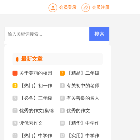
会员登录
会员注册
最新文章
关于美丽的校园
【精品】二年级
1
2
【热门】初一作
有关初中的老师
三年级作文汇编7篇
3
家乡作文3篇
4
【必备】三年级
有关善良的名人
文汇编5篇
5
作文锦集十篇
6
优秀的作文(集锦
优秀的作文
优秀作文6篇
7
名言
8
读优秀作文
【精华】中学作
15篇)
9
【精】
10
【热门】中学作
【实用】中学作
11
文四篇
12