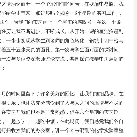
安之情油然而升。一个个沉甸甸的问号，在我脑中盘旋。我
能给学生带来一点进步吗？如今，6个星期的实习工作已
成长，为我们的实习画上一个完美的感叹号！在这一个多
的经历让我不断进步、不断成长。从开始上课的羞涩拘谨到
大，一步步实现从学生到老师的角色转化。钢城十四中给与
对着五十五张天真的面孔、第一次与学生面对面的探讨问
第一次与多位资深老师讨论交流，共同探讨教学中所遇到的
下：
多月的时间里留下了许多美好的回忆，让我们细细品味。在
，很快乐，也让我充分感受到了人与人之间的温情与不尽的
，在实习前我们也不是非常熟悉，但在六个星期的实习期
校，一起放学，一起吃中饭，在此期间，我们感觉我们各自
起打扫收拾我们的办公室，讲一个本来混乱的化学实验室整