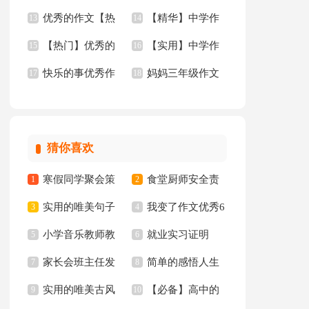
优秀的作文【热
【精华】中学作
文锦集六篇
13
文3篇
14
【热门】优秀的
【实用】中学作
门】
15
文5篇
16
快乐的事优秀作
妈妈三年级作文
作文
17
文300字五篇
18
文
300字汇总九篇
猜你喜欢
寒假同学聚会策
食堂厨师安全责
1
2
实用的唯美句子
我变了作文优秀6
划书
3
任书
4
小学音乐教师教
就业实习证明
65条
5
篇
6
家长会班主任发
简单的感悟人生
学心得
7
8
实用的唯美古风
【必备】高中的
言稿集合15篇
9
的格言集锦94条
10