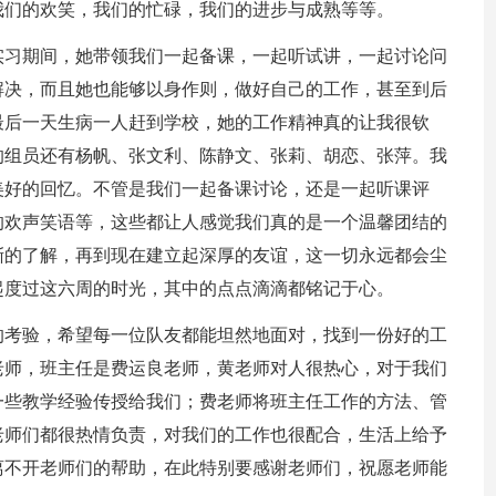
我们的欢笑，我们的忙碌，我们的进步与成熟等等。
实习期间，她带领我们一起备课，一起听试讲，一起讨论问
解决，而且她也能够以身作则，做好自己的工作，甚至到后
最后一天生病一人赶到学校，她的工作精神真的让我很钦
的组员还有杨帆、张文利、陈静文、张莉、胡恋、张萍。我
美好的回忆。不管是我们一起备课讨论，还是一起听课评
的欢声笑语等，这些都让人感觉我们真的是一个温馨团结的
渐的了解，再到现在建立起深厚的友谊，这一切永远都会尘
起度过这六周的时光，其中的点点滴滴都铭记于心。
的考验，希望每一位队友都能坦然地面对，找到一份好的工
老师，班主任是费运良老师，黄老师对人很热心，对于我们
一些教学经验传授给我们；费老师将班主任工作的方法、管
老师们都很热情负责，对我们的工作也很配合，生活上给予
离不开老师们的帮助，在此特别要感谢老师们，祝愿老师能