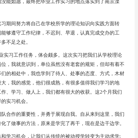
因没能如愿，最终把毕业工作实习的地点落实到了南京溧
习，实习期间努力将自己在学校所学的理论知识向实践方面转
间能够遵守工作纪律，不迟到、早退，认真完成交办的工
许多不足之处。
毕业实习工作任务，体会颇多。这次实习把我们从学校理论
岗位，我就意识到，单位虽然没有老套的规矩，但却有着不
事们的相处中，我也学到了待人、处事的态度、方式，木材
般大，我的感觉，他们很成熟，有很多值得我们学习的地
作、学习、做人上，我们都有很大的收获。这2个月我们
样的实习机会。
团队合作的重要性，并勇于展现自我。自从来到这里，我们
转化了做事的方法，原来是学完了再干，现在是边干边学。
和学习机会，让我们从传统的被动授学转变为主动求学;