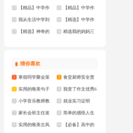
【精品】中学作
【精品】中学作
文四篇
13
年的作文3篇
14
我从生活中学到
【精选】中学作
文400字九篇
15
文汇总九篇
16
【精选】神奇的
精选我的妈妈三
了语文作文(15篇)
17
文600字合集8篇
18
三年级作文300字锦
年级作文锦集四篇
集八篇
猜你喜欢
寒假同学聚会策
食堂厨师安全责
1
2
实用的唯美句子
我变了作文优秀6
划书
3
任书
4
小学音乐教师教
就业实习证明
65条
5
篇
6
家长会班主任发
简单的感悟人生
学心得
7
8
实用的唯美古风
【必备】高中的
言稿集合15篇
9
的格言集锦94条
10