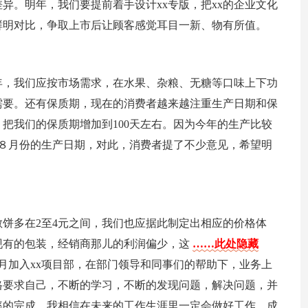
异。明年，我们要提前着手设计xx专版，把xx的企业文化
鲜明对比，争取上市后让顾客感觉耳目一新、物有所值。
年，我们应按市场需求，在水果、杂粮、无糖等口味上下功
需要。还有保质期，现在的消费者越来越注重生产日期和保
把我们的保质期增加到100天左右。因为今年的生产比较
８月份的生产日期，对此，消费者提了不少意见，希望明
饼多在2至4元之间，我们也应据此制定出相应的价格体
现有的包装，经销商那儿的利润偏少，这
……此处隐藏
年x月加入xx项目部，在部门领导和同事们的帮助下，业务上
格要求自己，不断的学习，不断的发现问题，解决问题，并
率的完成。我相信在未来的工作生涯里一定会做好工作，成