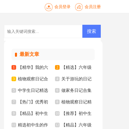
会员登录
会员注册
最新文章
【精华】我的六
【精选】六年级
1
2
植物观察日记合
关于游玩的日记
年级小学作文锦集6
3
年的作文300字8篇
4
中学生日记精选
做家务日记合集
集15篇
5
15篇
6
篇
【热门】优秀初
植物观察日记精
15篇
7
15篇
8
【精品】初中生
【推荐】初中生
中作文集锦七篇
9
选15篇
10
精选初中生的作
【精品】六年级
作文合集十篇
11
的作文三篇
12